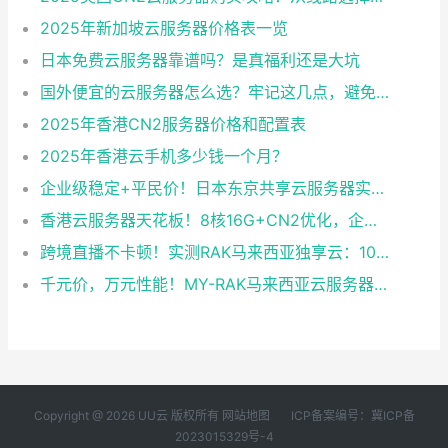
2025年新加坡云服务器价格表一览
日本免费云服务器靠谱吗？是真福利还是大坑
国外便宜的云服务器怎么选？牢记这几点，避免踩坑
2025年香港CN2服务器价格和配置表
2025年香港云手机多少钱一个月？
企业级稳定+平民价！日本东京共享云服务器实测：CentOS 7.9系统+资源隔离，稳定性达99.99%
香港云服务器天花板！8核16G+CN2优化，企业级数据安全+毫秒级延迟双保险！
跨境直播不卡顿！实测RAK马来西亚独享云：1080P推流稳定，首月6折优惠中
千元价，万元性能！MY-RAK马来西亚云服务器：首月5折+免费SEO工具，中小企业出海“降本神器”
Copyright @ 2026 UU云 版权所有
网站地图
ICP备案编号：冀ICP备
2023015329号-4