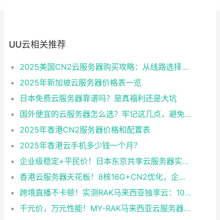
UU云相关推荐
2025美国CN2云服务器购买攻略：从线路选择到实操最全指南
2025年新加坡云服务器价格表一览
日本免费云服务器靠谱吗？是真福利还是大坑
国外便宜的云服务器怎么选？牢记这几点，避免踩坑
2025年香港CN2服务器价格和配置表
2025年香港云手机多少钱一个月？
企业级稳定+平民价！日本东京共享云服务器实测：CentOS 7.9系统+资源隔离，稳定性达99.99%
香港云服务器天花板！8核16G+CN2优化，企业级数据安全+毫秒级延迟双保险！
跨境直播不卡顿！实测RAK马来西亚独享云：1080P推流稳定，首月6折优惠中
千元价，万元性能！MY-RAK马来西亚云服务器：首月5折+免费SEO工具，中小企业出海“降本神器”