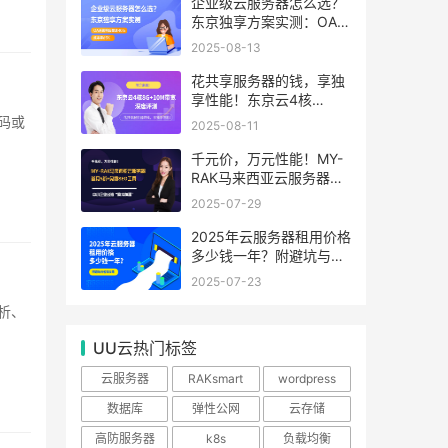
99.99%
企业级云服务器怎么选？
东京独享方案实测：OA系
统响应提速40%，成本降
2025-08-13
65%
花共享服务器的钱，享独
享性能！东京云4核
8G+10M带宽降价来袭
2025-08-11
千元价，万元性能！MY-
RAK马来西亚云服务器：
首月5折+免费SEO工具，
2025-07-29
中小企业出海“降本神器”
2025年云服务器租用价格
多少钱一年？附避坑与省
钱攻略
2025-07-23
UU云热门标签
云服务器
RAKsmart
wordpress
数据库
弹性公网
云存储
高防服务器
k8s
负载均衡