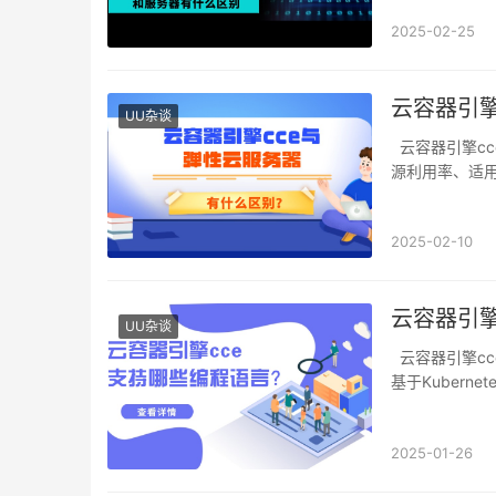
2025-02-25
云容器引擎
UU杂谈
云容器引擎cce与弹性云服务器的区别主要体现在架构与资源管理、部署与运维、性能与资
源利用率、适
2025-02-10
云容器引擎
UU杂谈
云容器引擎cce支持Python、Java、Node.js、Go、C#等多种编程语言，这主要得益于其
基于Kuberne
2025-01-26