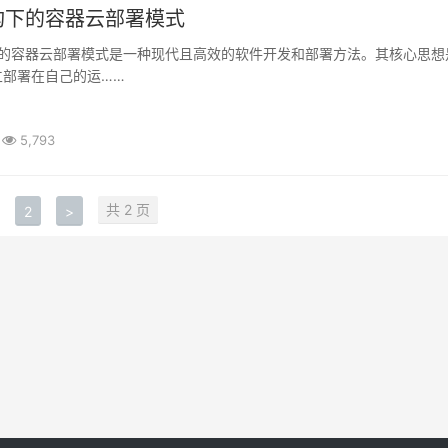
构下的容器云部署模式
立部署在自己的运……
5,793
共 2 页
2
>