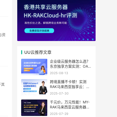
UU云推荐文章
企业级云服务器怎么选？
东京独享方案实测：OA系
统响应提速40%，成本降
2025-08-13
65%
跨境直播不卡顿！实测
RAK马来西亚独享云：
1080P推流稳定，首月6
2025-07-30
折优惠中
千元价，万元性能！MY-
RAK马来西亚云服务器：
首月5折+免费SEO工具，
2025-07-29
中小企业出海“降本神器”