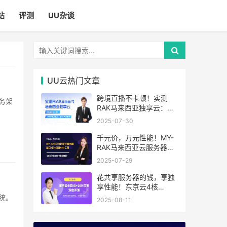
站
评测
UU杂谈
UU云热门文章
跨境直播不卡顿！实测
RAK马来西亚独享云：
1080P推流稳定，首月6
2025-07-30
折优惠中
千元价，万元性能！MY-
RAK马来西亚云服务器：
首月5折+免费SEO工具，
2025-07-29
中小企业出海“降本神器”
花共享服务器的钱，享独
享性能！东京云4核
8G+10M带宽降价来袭
2025-08-11