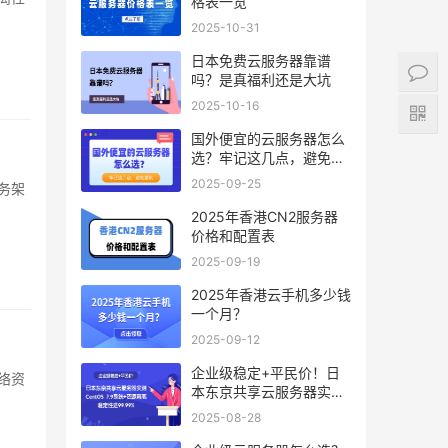
格表一览
2025-10-31
日本免费云服务器靠谱
吗？是真福利还是大坑
2025-10-16
国外便宜的云服务器怎么
选？牢记这几点，避免踩
坑
2025-09-25
2025年香港CN2服务器
价格和配置表
2025-09-19
2025年香港云手机多少钱
一个月？
2025-09-12
企业级稳定+平民价！日
本东京共享云服务器实
测：CentOS 7.9系统+资
2025-08-28
源隔离，稳定性达