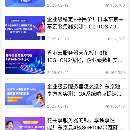
2025-09-12
155,706
企业级稳定+平民价！日本东京共
享云服务器实测：CentOS 7.9系
统+资源隔离，稳定性达99.99%
2025-08-28
161,077
香港云服务器天花板！8核
16G+CN2优化，企业级数据安全
+毫秒级延迟双保险！
2025-08-21
162,339
企业级云服务器怎么选？东京独
享方案实测：OA系统响应提速
40%，成本降65%
2025-08-13
165,473
花共享服务器的钱，享独享性
能！东京云4核8G+10M带宽降价