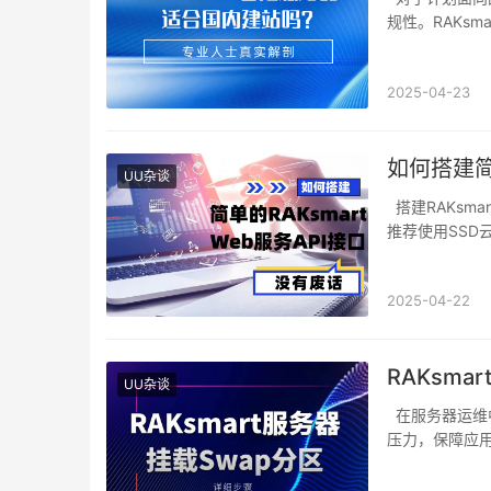
规性。RAKsm
2025-04-23
如何搭建简单
UU杂谈
搭建RAKsmartWeb服务API接口可分为五步：首先在RAKsmart服务器上安装Node.js环境，
推荐使用SSD
2025-04-22
RAKsm
UU杂谈
在服务器运维中，Swap分区（交换分区）作为内存的扩展，能在物理内存不足时缓解系统
压力，保障应