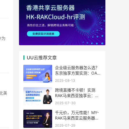
UU云推荐文章
企业级云服务器怎么选？
东京独享方案实测：OA系
统响应提速40%，成本降
2025-08-13
65%
跨境直播不卡顿！实测
RAK马来西亚独享云：
1080P推流稳定，首月6
2025-07-30
折优惠中
千元价，万元性能！MY-
RAK马来西亚云服务器：
首月5折+免费SEO工具，
2025-07-29
中小企业出海“降本神器”