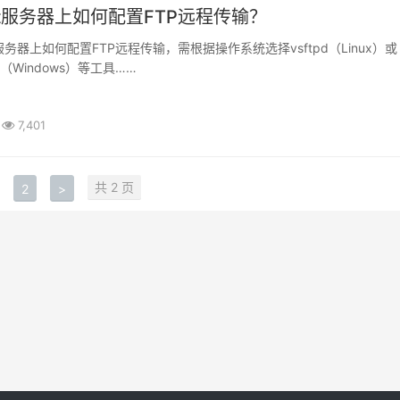
art服务器上如何配置FTP远程传输？
erver（Windows）等工具……
7,401
共 2 页
2
>