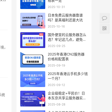
格表一览
2025-10-31
日本免费云服务器靠谱
吗？是真福利还是大坑
2025-10-16
国外便宜的云服务器怎么
选？牢记这几点，避免踩
坑
2025-09-25
2025年香港CN2服务器
价格和配置表
2025-09-19
2025年香港云手机多少钱
一个月？
2025-09-12
企业级稳定+平民价！日
本东京共享云服务器实
测：CentOS 7.9系统+资
2025-08-28
源隔离，稳定性达