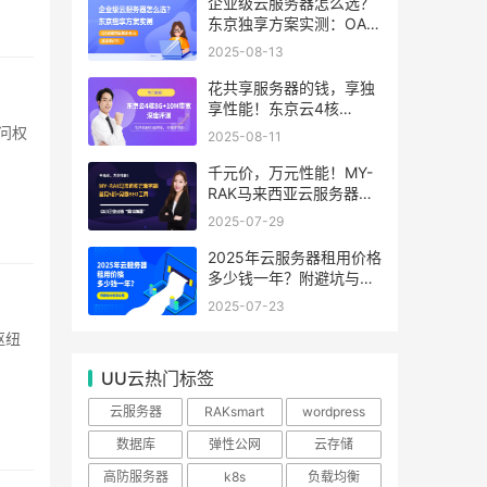
99.99%
企业级云服务器怎么选？
东京独享方案实测：OA系
统响应提速40%，成本降
2025-08-13
65%
花共享服务器的钱，享独
享性能！东京云4核
8G+10M带宽降价来袭
2025-08-11
千元价，万元性能！MY-
RAK马来西亚云服务器：
首月5折+免费SEO工具，
2025-07-29
中小企业出海“降本神器”
2025年云服务器租用价格
多少钱一年？附避坑与省
钱攻略
2025-07-23
UU云热门标签
云服务器
RAKsmart
wordpress
数据库
弹性公网
云存储
高防服务器
k8s
负载均衡