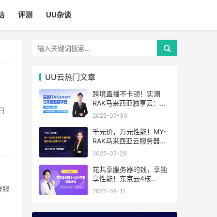
站
评测
UU杂谈
UU云热门文章
跨境直播不卡顿！实测
RAK马来西亚独享云：
1080P推流稳定，首月6
2025-07-30
折优惠中
千元价，万元性能！MY-
RAK马来西亚云服务器：
首月5折+免费SEO工具，
2025-07-29
中小企业出海“降本神器”
花共享服务器的钱，享独
享性能！东京云4核
8G+10M带宽降价来袭
2025-08-11