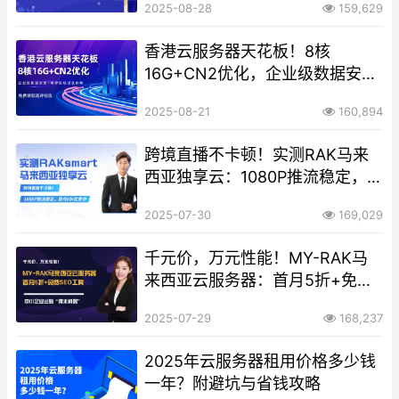
2025-08-28
159,629
香港云服务器天花板！8核
16G+CN2优化，企业级数据安全
+毫秒级延迟双保险！
2025-08-21
160,894
跨境直播不卡顿！实测RAK马来
西亚独享云：1080P推流稳定，
首月6折优惠中
2025-07-30
169,029
千元价，万元性能！MY-RAK马
来西亚云服务器：首月5折+免费
SEO工具，中小企业出海“降本神
2025-07-29
168,237
器”
2025年云服务器租用价格多少钱
一年？附避坑与省钱攻略