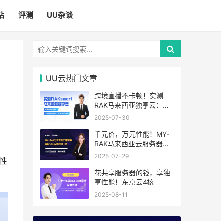
站
评测
UU杂谈
UU云热门文章
跨境直播不卡顿！实测
RAK马来西亚独享云：
1080P推流稳定，首月6
2025-07-30
折优惠中
千元价，万元性能！MY-
RAK马来西亚云服务器：
确
首月5折+免费SEO工具，
2025-07-29
高性
中小企业出海“降本神器”
花共享服务器的钱，享独
享性能！东京云4核
8G+10M带宽降价来袭
2025-08-11