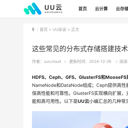
首页
云计算
云存
首页
>
UU杂谈
> 正文
这些常见的分布式存储搭建技术
作者：uuccloud
o
更新时间：2024-12-26
o
阅读:
HDFS、Ceph、GFS、GlusterFS和Moose
NameNode和DataNode组成；Ceph提供
保高性能和可靠性。GlusterFS实现横向扩
能和高可用性。以下是
UU云
小编汇总的几种常