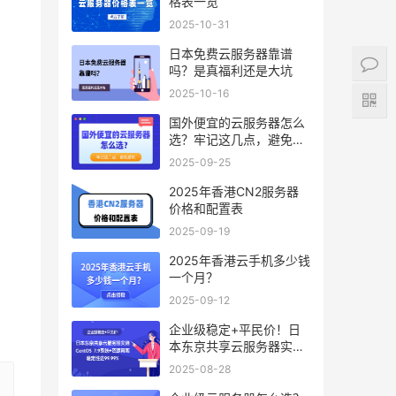
格表一览
2025-10-31
日本免费云服务器靠谱
吗？是真福利还是大坑
2025-10-16
国外便宜的云服务器怎么
选？牢记这几点，避免踩
坑
2025-09-25
2025年香港CN2服务器
价格和配置表
2025-09-19
2025年香港云手机多少钱
一个月？
2025-09-12
企业级稳定+平民价！日
本东京共享云服务器实
测：CentOS 7.9系统+资
2025-08-28
源隔离，稳定性达