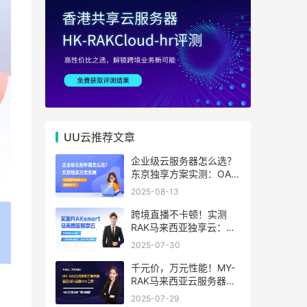
UU云推荐文章
企业级云服务器怎么选？
东京独享方案实测：OA系
统响应提速40%，成本降
2025-08-13
65%
跨境直播不卡顿！实测
RAK马来西亚独享云：
1080P推流稳定，首月6
2025-07-30
折优惠中
千元价，万元性能！MY-
RAK马来西亚云服务器：
首月5折+免费SEO工具，
2025-07-29
中小企业出海“降本神器”