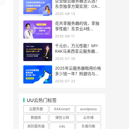
99.99%
企业级云服务器怎么选？
东京独享方案实测：OA系
统响应提速40%，成本降
2025-08-13
65%
花共享服务器的钱，享独
享性能！东京云4核
8G+10M带宽降价来袭
2025-08-11
千元价，万元性能！MY-
RAK马来西亚云服务器：
首月5折+免费SEO工具，
2025-07-29
中小企业出海“降本神器”
2025年云服务器租用价格
多少钱一年？附避坑与省
钱攻略
2025-07-23
UU云热门标签
云服务器
RAKsmart
wordpress
数据库
弹性公网
云存储
高防服务器
k8s
负载均衡