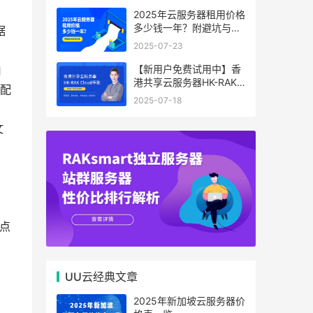
2025年云服务器租用价格
多少钱一年？附避坑与省
据
钱攻略
2025-07-23
【新用户免费试用中】香
由
港共享云服务器HK-RAK
分配
Cloud评测：低延迟、高
2025-07-18
性价比，中小企业上云首
选！
文
点
UU云经典文章
2025年新加坡云服务器价