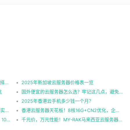
2025美国CN2云服务器购买攻略：从线路选择到实操最全指南
2025年新加坡云服务器价格表一览
坑
国外便宜的云服务器怎么选？牢记这几点，避免踩坑
2025年香港云手机多少钱一个月？
企业级稳定+平民价！日本东京共享云服务器实测：CentOS 7.9系统+资源隔离，稳定性达99.99%
香港云服务器天花板！8核16G+CN2优化，企业级数据安全+毫秒级延迟双保险！
跨境直播不卡顿！实测RAK马来西亚独享云：1080P推流稳定，首月6折优惠中
千元价，万元性能！MY-RAK马来西亚云服务器：首月5折+免费SEO工具，中小企业出海“降本神器”