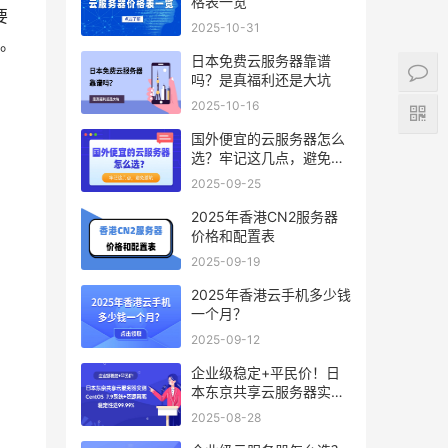
格表一览
要
2025-10-31
。
日本免费云服务器靠谱
吗？是真福利还是大坑
2025-10-16
国外便宜的云服务器怎么
选？牢记这几点，避免踩
坑
2025-09-25
2025年香港CN2服务器
价格和配置表
2025-09-19
2025年香港云手机多少钱
一个月？
2025-09-12
企业级稳定+平民价！日
本东京共享云服务器实
测：CentOS 7.9系统+资
2025-08-28
源隔离，稳定性达