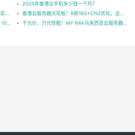
2025年香港云手机多少钱一个月？
企业级稳定+平民价！日本东京共享云服务器实测：CentOS 7.9系统+资源隔离，稳定性达99.99%
香港云服务器天花板！8核16G+CN2优化，企业级数据安全+毫秒级延迟双保险！
跨境直播不卡顿！实测RAK马来西亚独享云：1080P推流稳定，首月6折优惠中
千元价，万元性能！MY-RAK马来西亚云服务器：首月5折+免费SEO工具，中小企业出海“降本神器”