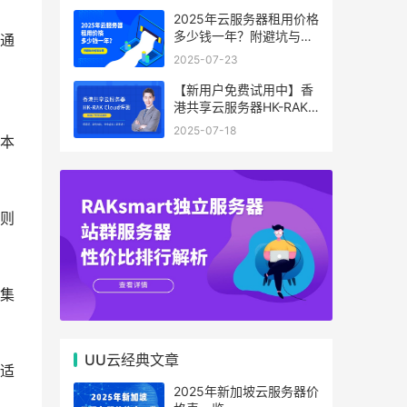
2025年云服务器租用价格
多少钱一年？附避坑与省
通
钱攻略
2025-07-23
【新用户免费试用中】香
港共享云服务器HK-RAK
Cloud评测：低延迟、高
2025-07-18
性价比，中小企业上云首
本
选！
则
集
UU云经典文章
适
2025年新加坡云服务器价