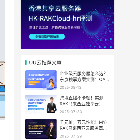
UU云推荐文章
企业级云服务器怎么选？
东京独享方案实测：OA系
统响应提速40%，成本降
2025-08-13
65%
跨境直播不卡顿！实测
RAK马来西亚独享云：
1080P推流稳定，首月6
2025-07-30
折优惠中
千元价，万元性能！MY-
RAK马来西亚云服务器：
首月5折+免费SEO工具，
2025-07-29
中小企业出海“降本神器”