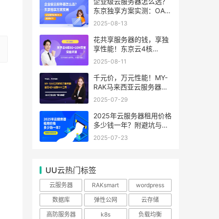
99.99%
企业级云服务器怎么选？
东京独享方案实测：OA系
统响应提速40%，成本降
2025-08-13
65%
花共享服务器的钱，享独
享性能！东京云4核
8G+10M带宽降价来袭
2025-08-11
千元价，万元性能！MY-
RAK马来西亚云服务器：
首月5折+免费SEO工具，
2025-07-29
中小企业出海“降本神器”
2025年云服务器租用价格
多少钱一年？附避坑与省
钱攻略
2025-07-23
UU云热门标签
云服务器
RAKsmart
wordpress
数据库
弹性公网
云存储
高防服务器
k8s
负载均衡