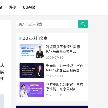
站
评测
UU杂谈
UU云热门文章
跨境直播不卡顿！实测
RAK马来西亚独享云：
1080P推流稳定，首月6
2025-07-30
折优惠中
式
千元价，万元性能！MY-
RAK马来西亚云服务器：
展
首月5折+免费SEO工具，
2025-07-29
性
中小企业出海“降本神器”
花共享服务器的钱，享独
：
享性能！东京云4核
8G+10M带宽降价来袭
2025-08-11