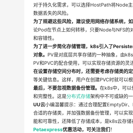
对于持久化需求，可以选择HostPath将No
数据丢失的风险。
为了规避这些风险，建议使用网络存储系统，如
论Pod在节点上如何转移，只要Node与NF
和容错性。
为了进一步简化存储管理，k8s引入了PersistentV
对象。
PV是对底层共享存储的一种抽象，由k8
PV和PVC的配合使用，可以实现存储资源的灵
在设置存储空间分布时，还需要考虑存储类的定
等关键信息。这样，用户在创建PVC时就可以
最后，不要忽视数据备份管理。
在k8s中，可
和完整性。这是
分布式存储
架构中不可或缺的一
UU云
小编温馨提示：通过合理配置EmptyDir、
合适的存储类，并加强数据备份管理，可以实现
能和可靠性，还降低了存储成本，是k8s云存
Petaexpress
优惠活动，可关注我们
！