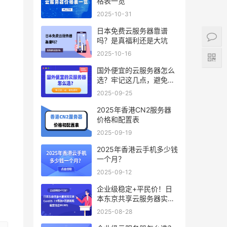
格表一览
2025-10-31
日本免费云服务器靠谱
吗？是真福利还是大坑
2025-10-16
国外便宜的云服务器怎么
选？牢记这几点，避免踩
坑
2025-09-25
2025年香港CN2服务器
价格和配置表
2025-09-19
2025年香港云手机多少钱
一个月？
2025-09-12
企业级稳定+平民价！日
本东京共享云服务器实
测：CentOS 7.9系统+资
2025-08-28
源隔离，稳定性达