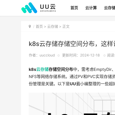
首页
云计算
云存
首页
>
云存储
> 正文
k8s云存储存储空间分布，这
作者：uuccloud
o
更新时间：2024-12-18
o
阅读:
k8s
云存储
存储空间分布
中，需考虑EmptyDi
NFS等网络存储系统。通过PV和PVC实现存
份管理是关键。以下是
UU云
小编整理的一些超