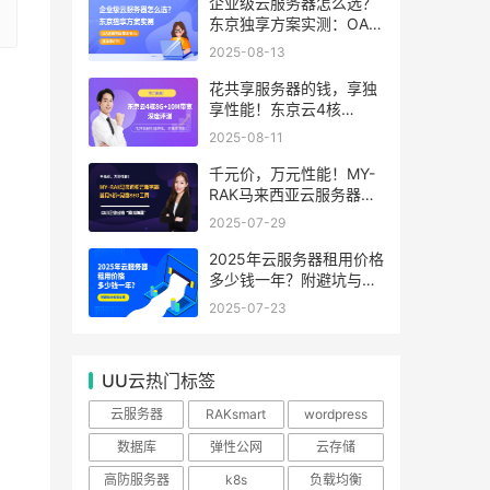
99.99%
企业级云服务器怎么选？
东京独享方案实测：OA系
统响应提速40%，成本降
2025-08-13
65%
花共享服务器的钱，享独
享性能！东京云4核
8G+10M带宽降价来袭
2025-08-11
千元价，万元性能！MY-
RAK马来西亚云服务器：
首月5折+免费SEO工具，
2025-07-29
中小企业出海“降本神器”
2025年云服务器租用价格
多少钱一年？附避坑与省
钱攻略
2025-07-23
UU云热门标签
云服务器
RAKsmart
wordpress
数据库
弹性公网
云存储
高防服务器
k8s
负载均衡