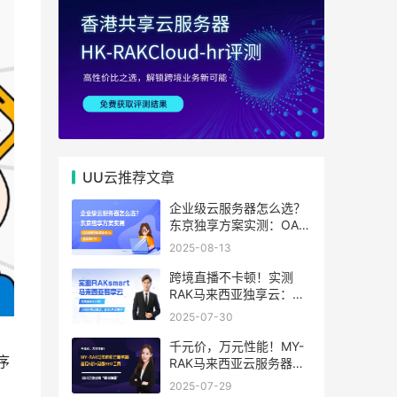
UU云推荐文章
企业级云服务器怎么选？
东京独享方案实测：OA系
统响应提速40%，成本降
2025-08-13
65%
跨境直播不卡顿！实测
RAK马来西亚独享云：
1080P推流稳定，首月6
2025-07-30
折优惠中
千元价，万元性能！MY-
序
RAK马来西亚云服务器：
首月5折+免费SEO工具，
。
2025-07-29
中小企业出海“降本神器”