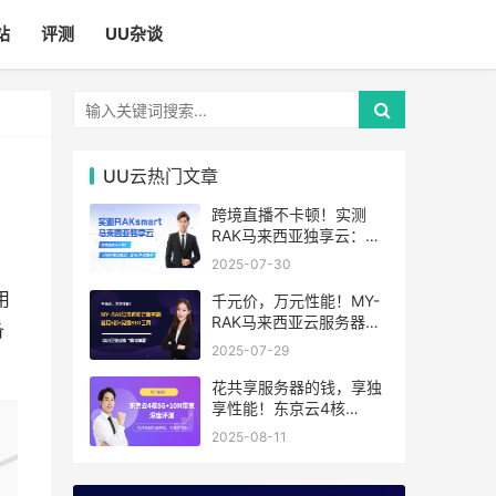
站
评测
UU杂谈
UU云热门文章
跨境直播不卡顿！实测
RAK马来西亚独享云：
1080P推流稳定，首月6
2025-07-30
折优惠中
用
千元价，万元性能！MY-
RAK马来西亚云服务器：
备
首月5折+免费SEO工具，
2025-07-29
中小企业出海“降本神器”
花共享服务器的钱，享独
享性能！东京云4核
8G+10M带宽降价来袭
2025-08-11