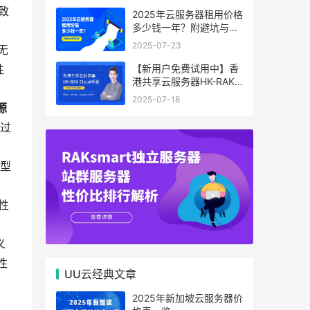
致
2025年云服务器租用价格
多少钱一年？附避坑与省
钱攻略
2025-07-23
无
【新用户免费试用中】香
性
港共享云服务器HK-RAK
Cloud评测：低延迟、高
2025-07-18
性价比，中小企业上云首
源
选！
通过
型
性
义
性
UU云经典文章
2025年新加坡云服务器价