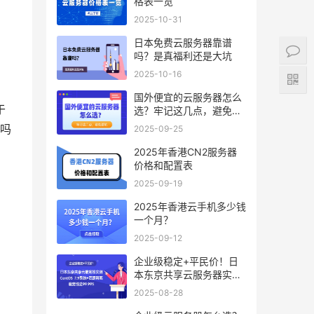
格表一览
2025-10-31
日本免费云服务器靠谱
吗？是真福利还是大坑
2025-10-16
国外便宜的云服务器怎么
于
选？牢记这几点，避免踩
坑
吗
2025-09-25
2025年香港CN2服务器
价格和配置表
2025-09-19
2025年香港云手机多少钱
一个月？
2025-09-12
企业级稳定+平民价！日
本东京共享云服务器实
测：CentOS 7.9系统+资
2025-08-28
源隔离，稳定性达