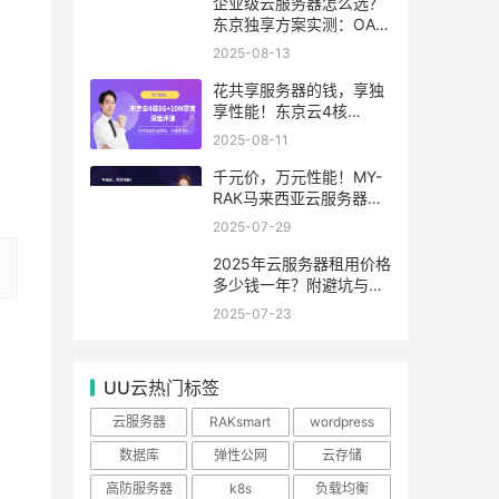
99.99%
企业级云服务器怎么选？
东京独享方案实测：OA系
统响应提速40%，成本降
2025-08-13
65%
花共享服务器的钱，享独
享性能！东京云4核
8G+10M带宽降价来袭
2025-08-11
千元价，万元性能！MY-
RAK马来西亚云服务器：
首月5折+免费SEO工具，
2025-07-29
中小企业出海“降本神器”
2025年云服务器租用价格
多少钱一年？附避坑与省
钱攻略
2025-07-23
UU云热门标签
云服务器
RAKsmart
wordpress
数据库
弹性公网
云存储
高防服务器
k8s
负载均衡