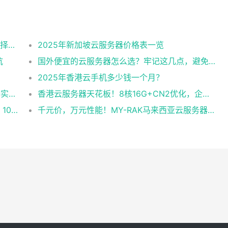
2025美国CN2云服务器购买攻略：从线路选择到实操最全指南
2025年新加坡云服务器价格表一览
坑
国外便宜的云服务器怎么选？牢记这几点，避免踩坑
2025年香港云手机多少钱一个月？
企业级稳定+平民价！日本东京共享云服务器实测：CentOS 7.9系统+资源隔离，稳定性达99.99%
香港云服务器天花板！8核16G+CN2优化，企业级数据安全+毫秒级延迟双保险！
跨境直播不卡顿！实测RAK马来西亚独享云：1080P推流稳定，首月6折优惠中
千元价，万元性能！MY-RAK马来西亚云服务器：首月5折+免费SEO工具，中小企业出海“降本神器”