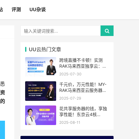
站
评测
UU杂谈
UU云热门文章
跨境直播不卡顿！实测
RAK马来西亚独享云：
1080P推流稳定，首月6
2025-07-30
折优惠中
悉
千元价，万元性能！MY-
RAK马来西亚云服务器：
资
首月5折+免费SEO工具，
2025-07-29
的
中小企业出海“降本神器”
花共享服务器的钱，享独
享性能！东京云4核
8G+10M带宽降价来袭
2025-08-11