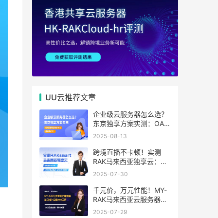
UU云推荐文章
企业级云服务器怎么选？
东京独享方案实测：OA系
统响应提速40%，成本降
2025-08-13
65%
跨境直播不卡顿！实测
RAK马来西亚独享云：
1080P推流稳定，首月6
2025-07-30
折优惠中
千元价，万元性能！MY-
RAK马来西亚云服务器：
首月5折+免费SEO工具，
2025-07-29
中小企业出海“降本神器”