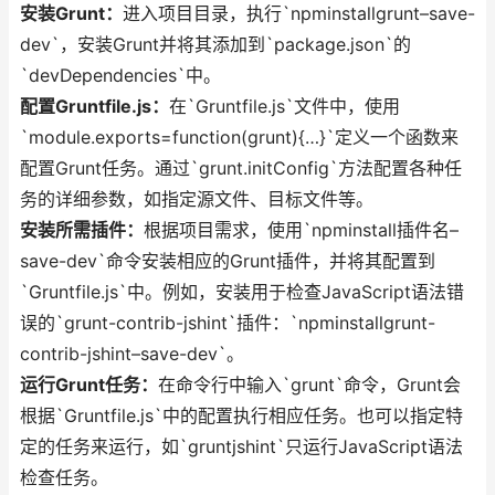
安装Grunt：
进入项目目录，执行`npminstallgrunt–save-
dev`，安装Grunt并将其添加到`package.json`的
`devDependencies`中。
配置Gruntfile.js：
在`Gruntfile.js`文件中，使用
`module.exports=function(grunt){…}`定义一个函数来
配置Grunt任务。通过`grunt.initConfig`方法配置各种任
务的详细参数，如指定源文件、目标文件等。
安装所需插件：
根据项目需求，使用`npminstall插件名–
save-dev`命令安装相应的Grunt插件，并将其配置到
`Gruntfile.js`中。例如，安装用于检查JavaScript语法错
误的`grunt-contrib-jshint`插件：`npminstallgrunt-
contrib-jshint–save-dev`。
运行Grunt任务：
在命令行中输入`grunt`命令，Grunt会
根据`Gruntfile.js`中的配置执行相应任务。也可以指定特
定的任务来运行，如`gruntjshint`只运行JavaScript语法
检查任务。