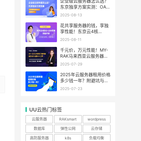
99.99%
企业级云服务器怎么选？
东京独享方案实测：OA系
统响应提速40%，成本降
2025-08-13
65%
花共享服务器的钱，享独
享性能！东京云4核
8G+10M带宽降价来袭
2025-08-11
千元价，万元性能！MY-
RAK马来西亚云服务器：
首月5折+免费SEO工具，
2025-07-29
中小企业出海“降本神器”
2025年云服务器租用价格
多少钱一年？附避坑与省
钱攻略
2025-07-23
UU云热门标签
云服务器
RAKsmart
wordpress
数据库
弹性公网
云存储
高防服务器
k8s
负载均衡