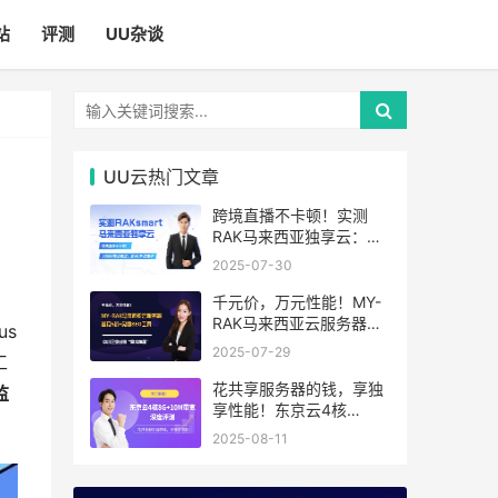
站
评测
UU杂谈
UU云热门文章
跨境直播不卡顿！实测
RAK马来西亚独享云：
1080P推流稳定，首月6
2025-07-30
折优惠中
千元价，万元性能！MY-
RAK马来西亚云服务器：
us
首月5折+免费SEO工具，
2025-07-29
工
中小企业出海“降本神器”
花共享服务器的钱，享独
监
享性能！东京云4核
8G+10M带宽降价来袭
2025-08-11