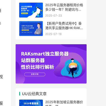
2025年云服务器租用价格
多少钱一年？附避坑与省
络
钱攻略
2025-07-23
【新用户免费试用中】香
异
港共享云服务器HK-RAK
Cloud评测：低延迟、高
2025-07-18
性价比，中小企业上云首
选！
视
UU云经典文章
2025年新加坡云服务器价
服