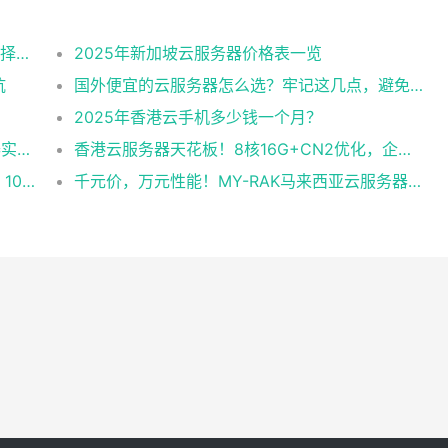
2025美国CN2云服务器购买攻略：从线路选择到实操最全指南
2025年新加坡云服务器价格表一览
坑
国外便宜的云服务器怎么选？牢记这几点，避免踩坑
2025年香港云手机多少钱一个月？
企业级稳定+平民价！日本东京共享云服务器实测：CentOS 7.9系统+资源隔离，稳定性达99.99%
香港云服务器天花板！8核16G+CN2优化，企业级数据安全+毫秒级延迟双保险！
跨境直播不卡顿！实测RAK马来西亚独享云：1080P推流稳定，首月6折优惠中
千元价，万元性能！MY-RAK马来西亚云服务器：首月5折+免费SEO工具，中小企业出海“降本神器”