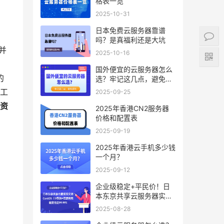
格表一览
2025-10-31
日本免费云服务器靠谱
吗？是真福利还是大坑
并
2025-10-16
国外便宜的云服务器怎么
的
选？牢记这几点，避免踩
坑
工
2025-09-25
资
2025年香港CN2服务器
价格和配置表
2025-09-19
2025年香港云手机多少钱
一个月？
2025-09-12
企业级稳定+平民价！日
本东京共享云服务器实
测：CentOS 7.9系统+资
2025-08-28
源隔离，稳定性达