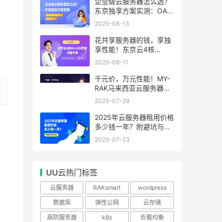
99.99%
企业级云服务器怎么选？
东京独享方案实测：OA系
统响应提速40%，成本降
2025-08-13
65%
花共享服务器的钱，享独
享性能！东京云4核
8G+10M带宽降价来袭
2025-08-11
千元价，万元性能！MY-
RAK马来西亚云服务器：
首月5折+免费SEO工具，
2025-07-29
中小企业出海“降本神器”
2025年云服务器租用价格
多少钱一年？附避坑与省
钱攻略
2025-07-23
UU云热门标签
云服务器
RAKsmart
wordpress
数据库
弹性公网
云存储
高防服务器
k8s
负载均衡