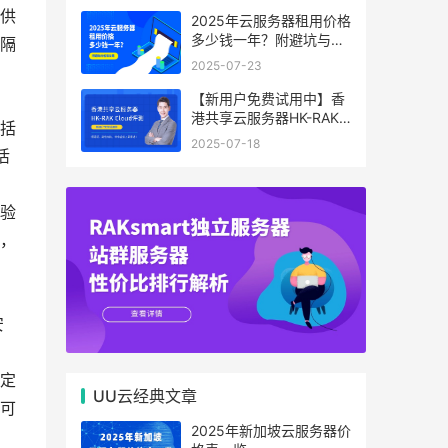
供
2025年云服务器租用价格
多少钱一年？附避坑与省
隔
钱攻略
2025-07-23
【新用户免费试用中】香
港共享云服务器HK-RAK
括
Cloud评测：低延迟、高
2025-07-18
性价比，中小企业上云首
活
选！
验
，
安
定
UU云经典文章
可
2025年新加坡云服务器价