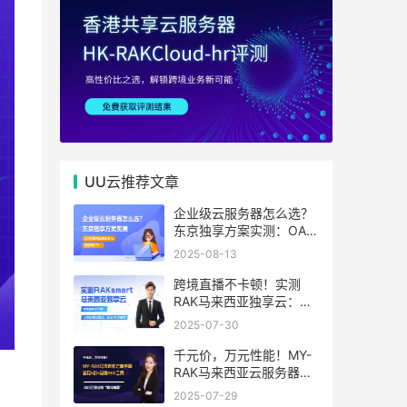
UU云推荐文章
企业级云服务器怎么选？
东京独享方案实测：OA系
统响应提速40%，成本降
2025-08-13
65%
跨境直播不卡顿！实测
RAK马来西亚独享云：
1080P推流稳定，首月6
2025-07-30
折优惠中
千元价，万元性能！MY-
RAK马来西亚云服务器：
首月5折+免费SEO工具，
2025-07-29
中小企业出海“降本神器”