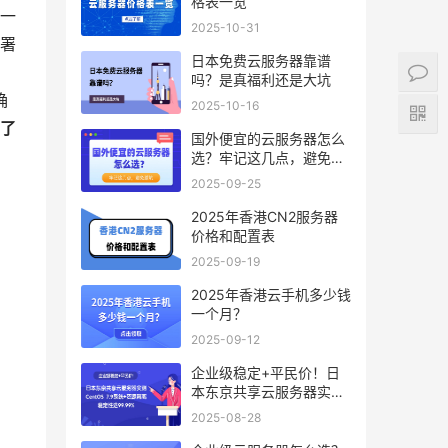
格表一览
一
2025-10-31
署
日本免费云服务器靠谱
吗？是真福利还是大坑
确
2025-10-16
了
国外便宜的云服务器怎么
选？牢记这几点，避免踩
坑
2025-09-25
2025年香港CN2服务器
价格和配置表
2025-09-19
2025年香港云手机多少钱
一个月？
2025-09-12
企业级稳定+平民价！日
本东京共享云服务器实
测：CentOS 7.9系统+资
2025-08-28
源隔离，稳定性达