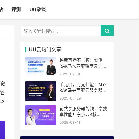
站
评测
UU杂谈
UU云热门文章
跨境直播不卡顿！实测
RAK马来西亚独享云：
1080P推流稳定，首月6
2025-07-30
折优惠中
资
千元价，万元性能！MY-
RAK马来西亚云服务器：
管
首月5折+免费SEO工具，
2025-07-29
以
中小企业出海“降本神器”
花共享服务器的钱，享独
享性能！东京云4核
8G+10M带宽降价来袭
2025-08-11