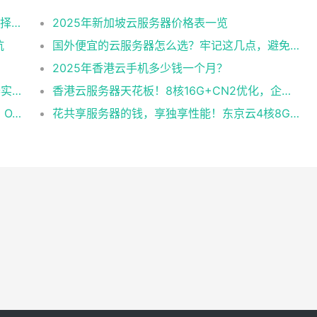
2025美国CN2云服务器购买攻略：从线路选择到实操最全指南
2025年新加坡云服务器价格表一览
坑
国外便宜的云服务器怎么选？牢记这几点，避免踩坑
2025年香港云手机多少钱一个月？
企业级稳定+平民价！日本东京共享云服务器实测：CentOS 7.9系统+资源隔离，稳定性达99.99%
香港云服务器天花板！8核16G+CN2优化，企业级数据安全+毫秒级延迟双保险！
企业级云服务器怎么选？东京独享方案实测：OA系统响应提速40%，成本降65%
花共享服务器的钱，享独享性能！东京云4核8G+10M带宽降价来袭