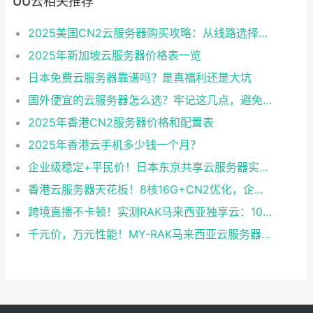
UU云相关推荐
2025美国CN2云服务器购买攻略：从线路选择到实操最全指南
2025年新加坡云服务器价格表一览
日本免费云服务器靠谱吗？是真福利还是大坑
国外便宜的云服务器怎么选？牢记这几点，避免踩坑
2025年香港CN2服务器价格和配置表
2025年香港云手机多少钱一个月？
企业级稳定+平民价！日本东京共享云服务器实测：CentOS 7.9系统+资源隔离，稳定性达99.99%
香港云服务器天花板！8核16G+CN2优化，企业级数据安全+毫秒级延迟双保险！
跨境直播不卡顿！实测RAK马来西亚独享云：1080P推流稳定，首月6折优惠中
千元价，万元性能！MY-RAK马来西亚云服务器：首月5折+免费SEO工具，中小企业出海“降本神器”