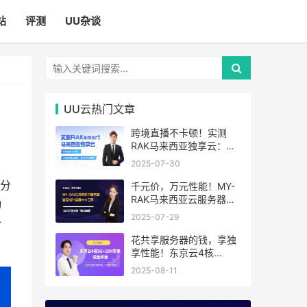
站
评测
UU杂谈
UU云热门文章
跨境直播不卡顿！实测
RAK马来西亚独享云：
1080P推流稳定，首月6
2025-07-30
折优惠中
分
千元价，万元性能！MY-
RAK马来西亚云服务器：
动
首月5折+免费SEO工具，
2025-07-29
计
中小企业出海“降本神器”
花共享服务器的钱，享独
享性能！东京云4核
8G+10M带宽降价来袭
2025-08-11