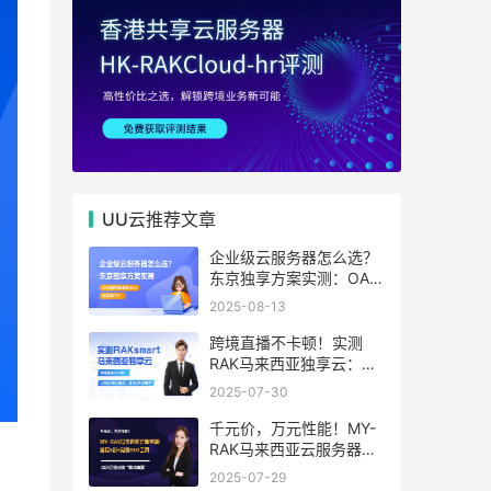
UU云推荐文章
企业级云服务器怎么选？
东京独享方案实测：OA系
统响应提速40%，成本降
2025-08-13
65%
跨境直播不卡顿！实测
RAK马来西亚独享云：
1080P推流稳定，首月6
2025-07-30
折优惠中
千元价，万元性能！MY-
RAK马来西亚云服务器：
首月5折+免费SEO工具，
2025-07-29
中小企业出海“降本神器”