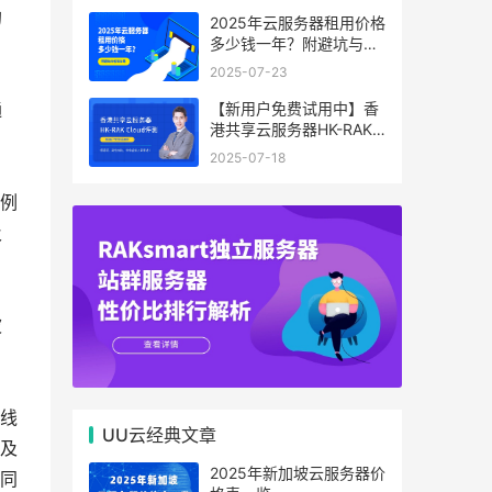
的
2025年云服务器租用价格
多少钱一年？附避坑与省
钱攻略
2025-07-23
【新用户免费试用中】香
通
港共享云服务器HK-RAK
Cloud评测：低延迟、高
2025-07-18
性价比，中小企业上云首
选！
例
及
波
线
UU云经典文章
及
2025年新加坡云服务器价
同