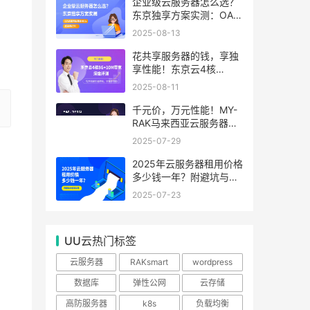
99.99%
企业级云服务器怎么选？
东京独享方案实测：OA系
统响应提速40%，成本降
2025-08-13
65%
花共享服务器的钱，享独
享性能！东京云4核
8G+10M带宽降价来袭
2025-08-11
千元价，万元性能！MY-
RAK马来西亚云服务器：
首月5折+免费SEO工具，
2025-07-29
中小企业出海“降本神器”
2025年云服务器租用价格
多少钱一年？附避坑与省
钱攻略
2025-07-23
UU云热门标签
云服务器
RAKsmart
wordpress
数据库
弹性公网
云存储
高防服务器
k8s
负载均衡