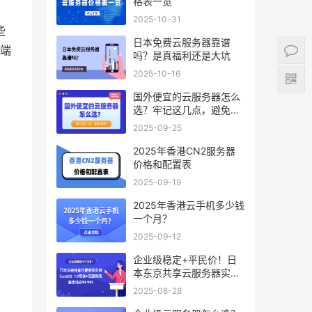
格表一览
2025-10-31
些
日本免费云服务器靠谱
端
吗？是真福利还是大坑
2025-10-16
国外便宜的云服务器怎么
选？牢记这几点，避免踩
坑
2025-09-25
2025年香港CN2服务器
价格和配置表
2025-09-19
2025年香港云手机多少钱
一个月？
2025-09-12
企业级稳定+平民价！日
本东京共享云服务器实
测：CentOS 7.9系统+资
2025-08-28
源隔离，稳定性达