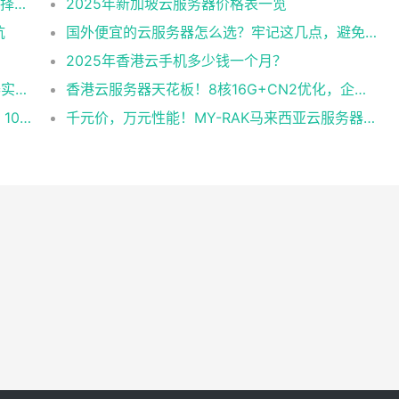
2025美国CN2云服务器购买攻略：从线路选择到实操最全指南
2025年新加坡云服务器价格表一览
坑
国外便宜的云服务器怎么选？牢记这几点，避免踩坑
2025年香港云手机多少钱一个月？
企业级稳定+平民价！日本东京共享云服务器实测：CentOS 7.9系统+资源隔离，稳定性达99.99%
香港云服务器天花板！8核16G+CN2优化，企业级数据安全+毫秒级延迟双保险！
跨境直播不卡顿！实测RAK马来西亚独享云：1080P推流稳定，首月6折优惠中
千元价，万元性能！MY-RAK马来西亚云服务器：首月5折+免费SEO工具，中小企业出海“降本神器”