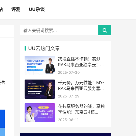
站
评测
UU杂谈
UU云热门文章
跨境直播不卡顿！实测
RAK马来西亚独享云：
1080P推流稳定，首月6
2025-07-30
折优惠中
括
千元价，万元性能！MY-
RAK马来西亚云服务器：
首月5折+免费SEO工具，
2025-07-29
中小企业出海“降本神器”
花共享服务器的钱，享独
享性能！东京云4核
8G+10M带宽降价来袭
2025-08-11