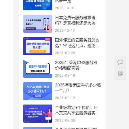
格表一览
2025-10-31
日本免费云服务器靠谱
吗？是真福利还是大坑
2025-10-16
国外便宜的云服务器怎么
选？牢记这几点，避免踩
坑
2025-09-25
2025年香港CN2服务器
价格和配置表
2025-09-19
2025年香港云手机多少钱
一个月？
2025-09-12
企业级稳定+平民价！日
本东京共享云服务器实
测：CentOS 7.9系统+资
2025-08-28
源隔离，稳定性达