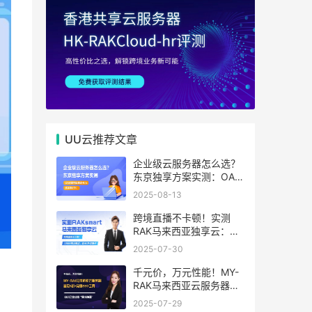
UU云推荐文章
企业级云服务器怎么选？
东京独享方案实测：OA系
统响应提速40%，成本降
2025-08-13
65%
跨境直播不卡顿！实测
RAK马来西亚独享云：
1080P推流稳定，首月6
2025-07-30
折优惠中
千元价，万元性能！MY-
RAK马来西亚云服务器：
首月5折+免费SEO工具，
2025-07-29
中小企业出海“降本神器”