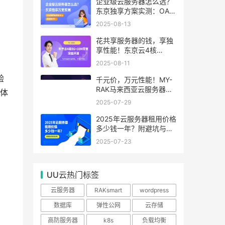
99.99%
企业级云服务器怎么选？
东京独享方案实测：OA系
统响应提速40%，成本降
2025-08-13
65%
花共享服务器的钱，享独
享性能！东京云4核
8G+10M带宽降价来袭
2025-08-11
验
千元价，万元性能！MY-
RAK马来西亚云服务器：
体
首月5折+免费SEO工具，
2025-07-29
中小企业出海“降本神器”
2025年云服务器租用价格
多少钱一年？附避坑与省
钱攻略
2025-07-23
UU云热门标签
云服务器
RAKsmart
wordpress
数据库
弹性公网
云存储
高防服务器
k8s
负载均衡