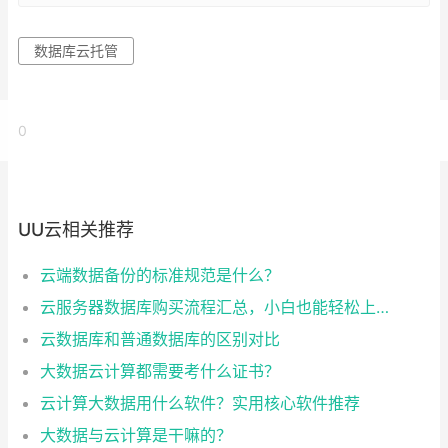
数据库云托管
0
UU云相关推荐
云端数据备份的标准规范是什么？
云服务器数据库购买流程汇总，小白也能轻松上手！
云数据库和普通数据库的区别对比
大数据云计算都需要考什么证书？
云计算大数据用什么软件？实用核心软件推荐
大数据与云计算是干嘛的？