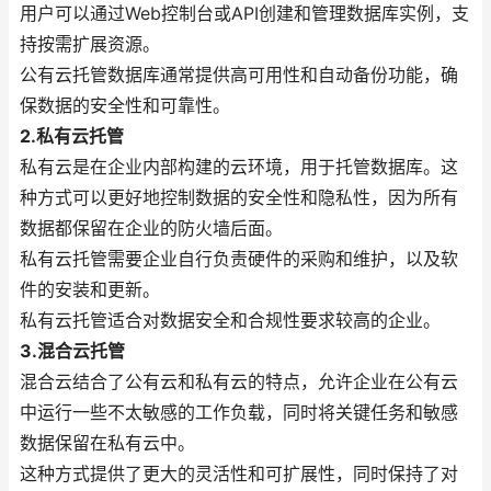
用户可以通过Web控制台或API创建和管理数据库实例，支
持按需扩展资源。
公有云托管数据库通常提供高可用性和自动备份功能，确
保数据的安全性和可靠性。
2.私有云托管
私有云是在企业内部构建的云环境，用于托管数据库。这
种方式可以更好地控制数据的安全性和隐私性，因为所有
数据都保留在企业的防火墙后面。
私有云托管需要企业自行负责硬件的采购和维护，以及软
件的安装和更新。
私有云托管适合对数据安全和合规性要求较高的企业。
3.混合云托管
混合云结合了公有云和私有云的特点，允许企业在公有云
中运行一些不太敏感的工作负载，同时将关键任务和敏感
数据保留在私有云中。
这种方式提供了更大的灵活性和可扩展性，同时保持了对