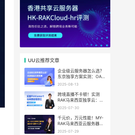
UU云推荐文章
企业级云服务器怎么选？
东京独享方案实测：OA系
统响应提速40%，成本降
2025-08-13
65%
跨境直播不卡顿！实测
RAK马来西亚独享云：
1080P推流稳定，首月6
2025-07-30
折优惠中
千元价，万元性能！MY-
RAK马来西亚云服务器：
首月5折+免费SEO工具，
2025-07-29
中小企业出海“降本神器”