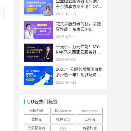
99.99%
企业级云服务器怎么选？
东京独享方案实测：OA系
统响应提速40%，成本降
2025-08-13
65%
花共享服务器的钱，享独
享性能！东京云4核
8G+10M带宽降价来袭
2025-08-11
千元价，万元性能！MY-
RAK马来西亚云服务器：
首月5折+免费SEO工具，
2025-07-29
中小企业出海“降本神器”
2025年云服务器租用价格
多少钱一年？附避坑与省
钱攻略
2025-07-23
UU云热门标签
云服务器
RAKsmart
wordpress
数据库
弹性公网
云存储
高防服务器
k8s
负载均衡