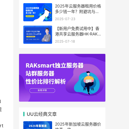
2025年云服务器租用价格
多少钱一年？附避坑与省
钱攻略
2025-07-23
【新用户免费试用中】香
港共享云服务器HK-RAK
Cloud评测：低延迟、高
2025-07-18
性价比，中小企业上云首
选！
N
现
UU云经典文章
2025年新加坡云服务器价
t