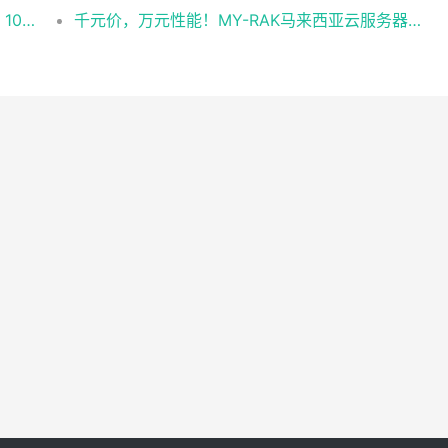
跨境直播不卡顿！实测RAK马来西亚独享云：1080P推流稳定，首月6折优惠中
千元价，万元性能！MY-RAK马来西亚云服务器：首月5折+免费SEO工具，中小企业出海“降本神器”