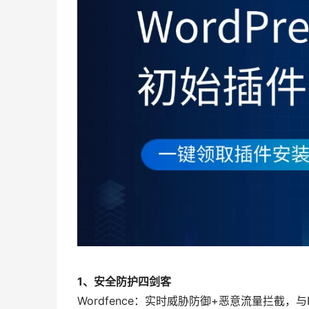
1、安全防护四剑客
Wordfence：实时威胁防御+恶意流量拦截，与RA