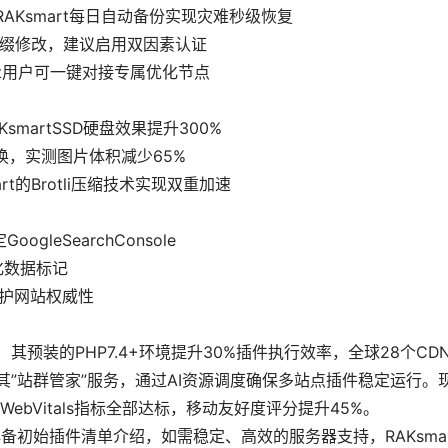
RAKsmart每日自动备份实现灾难秒级恢复
缀修改，建议启用双因素认证
art用户可一键对接专属优化节点
smartSSD硬盘效果提升300%
式转换，实测图片体积减少65%
mart的Brotli压缩技术实现双重加速
gleSearchConsole
构化数据标记
，维护网站权威性
：其预装的PHP7.4+环境提升30%插件执行效率，全球28个CD
其”站群管家”服务，通过AI资源调度确保多站点插件稳定运行。
bVitals指标全部达标，移动友好度评分提升45%。
ss必备初始插件清单介绍，如需稳定、高效的服务器支持，RAKsmar