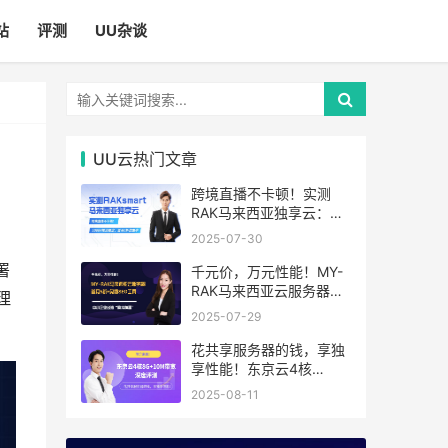
站
评测
UU杂谈
UU云热门文章
跨境直播不卡顿！实测
RAK马来西亚独享云：
1080P推流稳定，首月6
2025-07-30
折优惠中
署
千元价，万元性能！MY-
RAK马来西亚云服务器：
理
首月5折+免费SEO工具，
2025-07-29
中小企业出海“降本神器”
花共享服务器的钱，享独
享性能！东京云4核
8G+10M带宽降价来袭
2025-08-11