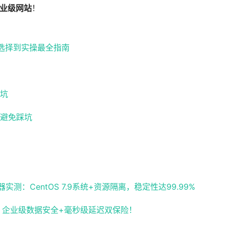
专业级网站
！
路选择到实操最全指南
坑
避免踩坑
：CentOS 7.9系统+资源隔离，稳定性达99.99%
化，企业级数据安全+毫秒级延迟双保险！