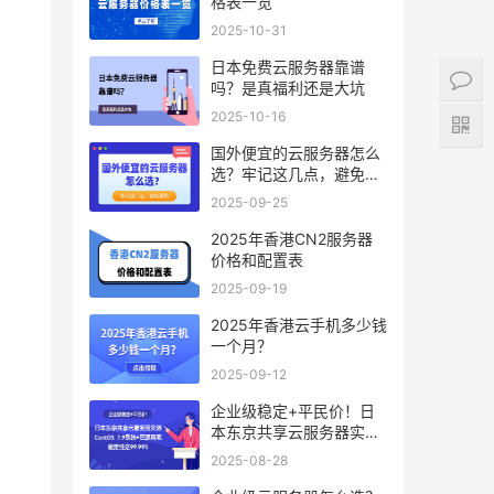
格表一览
2025-10-31
日本免费云服务器靠谱
吗？是真福利还是大坑
2025-10-16
国外便宜的云服务器怎么
选？牢记这几点，避免踩
坑
2025-09-25
2025年香港CN2服务器
价格和配置表
2025-09-19
2025年香港云手机多少钱
一个月？
2025-09-12
企业级稳定+平民价！日
本东京共享云服务器实
测：CentOS 7.9系统+资
2025-08-28
源隔离，稳定性达