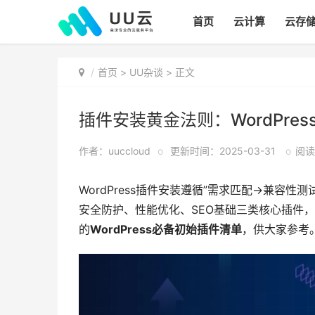
首页
云计算
云存
首页
>
UU杂谈
> 正文
插件安装黄金法则：WordPre
作者：uuccloud
o
更新时间：2025-03-31
o
阅读:
WordPress插件安装遵循”需求匹配→兼容
安全防护、性能优化、SEO基础三类核心插件
的
WordPress必备初始插件清单
，供大家参考