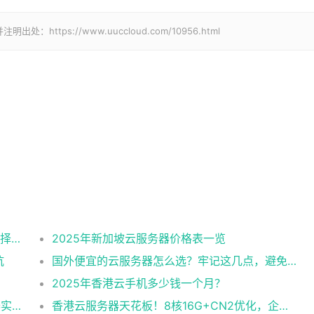
tps://www.uuccloud.com/10956.html
2025美国CN2云服务器购买攻略：从线路选择到实操最全指南
2025年新加坡云服务器价格表一览
坑
国外便宜的云服务器怎么选？牢记这几点，避免踩坑
2025年香港云手机多少钱一个月？
企业级稳定+平民价！日本东京共享云服务器实测：CentOS 7.9系统+资源隔离，稳定性达99.99%
香港云服务器天花板！8核16G+CN2优化，企业级数据安全+毫秒级延迟双保险！