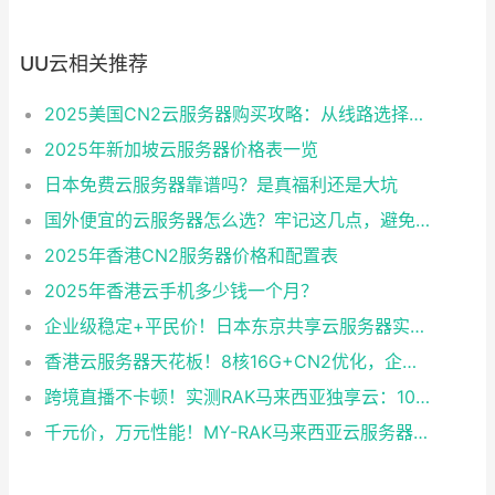
UU云相关推荐
2025美国CN2云服务器购买攻略：从线路选择到实操最全指南
2025年新加坡云服务器价格表一览
日本免费云服务器靠谱吗？是真福利还是大坑
国外便宜的云服务器怎么选？牢记这几点，避免踩坑
2025年香港CN2服务器价格和配置表
2025年香港云手机多少钱一个月？
企业级稳定+平民价！日本东京共享云服务器实测：CentOS 7.9系统+资源隔离，稳定性达99.99%
香港云服务器天花板！8核16G+CN2优化，企业级数据安全+毫秒级延迟双保险！
跨境直播不卡顿！实测RAK马来西亚独享云：1080P推流稳定，首月6折优惠中
千元价，万元性能！MY-RAK马来西亚云服务器：首月5折+免费SEO工具，中小企业出海“降本神器”