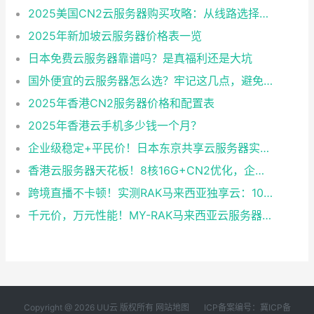
2025美国CN2云服务器购买攻略：从线路选择到实操最全指南
2025年新加坡云服务器价格表一览
日本免费云服务器靠谱吗？是真福利还是大坑
国外便宜的云服务器怎么选？牢记这几点，避免踩坑
2025年香港CN2服务器价格和配置表
2025年香港云手机多少钱一个月？
企业级稳定+平民价！日本东京共享云服务器实测：CentOS 7.9系统+资源隔离，稳定性达99.99%
香港云服务器天花板！8核16G+CN2优化，企业级数据安全+毫秒级延迟双保险！
跨境直播不卡顿！实测RAK马来西亚独享云：1080P推流稳定，首月6折优惠中
千元价，万元性能！MY-RAK马来西亚云服务器：首月5折+免费SEO工具，中小企业出海“降本神器”
Copyright @ 2026 UU云 版权所有
网站地图
ICP备案编号：冀ICP备