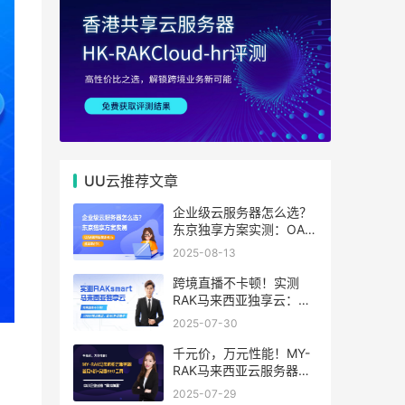
UU云推荐文章
企业级云服务器怎么选？
东京独享方案实测：OA系
统响应提速40%，成本降
2025-08-13
65%
跨境直播不卡顿！实测
RAK马来西亚独享云：
1080P推流稳定，首月6
2025-07-30
折优惠中
千元价，万元性能！MY-
RAK马来西亚云服务器：
首月5折+免费SEO工具，
2025-07-29
中小企业出海“降本神器”