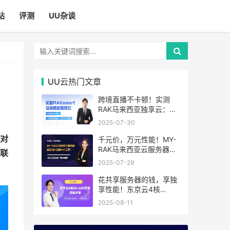
站
评测
UU杂谈
UU云热门文章
跨境直播不卡顿！实测
RAK马来西亚独享云：
1080P推流稳定，首月6
2025-07-30
折优惠中
对
千元价，万元性能！MY-
RAK马来西亚云服务器：
联
首月5折+免费SEO工具，
2025-07-29
中小企业出海“降本神器”
花共享服务器的钱，享独
享性能！东京云4核
8G+10M带宽降价来袭
2025-08-11