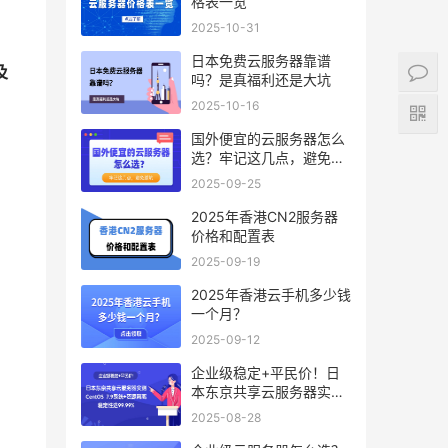
格表一览
2025-10-31
日本免费云服务器靠谱
及
吗？是真福利还是大坑
2025-10-16
国外便宜的云服务器怎么
选？牢记这几点，避免踩
坑
2025-09-25
2025年香港CN2服务器
价格和配置表
2025-09-19
2025年香港云手机多少钱
一个月？
2025-09-12
企业级稳定+平民价！日
本东京共享云服务器实
测：CentOS 7.9系统+资
2025-08-28
源隔离，稳定性达