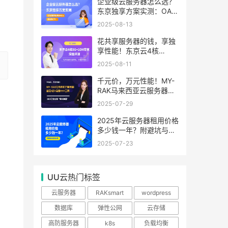
99.99%
企业级云服务器怎么选？
东京独享方案实测：OA系
统响应提速40%，成本降
2025-08-13
65%
花共享服务器的钱，享独
享性能！东京云4核
8G+10M带宽降价来袭
2025-08-11
千元价，万元性能！MY-
RAK马来西亚云服务器：
首月5折+免费SEO工具，
2025-07-29
中小企业出海“降本神器”
2025年云服务器租用价格
多少钱一年？附避坑与省
钱攻略
2025-07-23
UU云热门标签
云服务器
RAKsmart
wordpress
数据库
弹性公网
云存储
高防服务器
k8s
负载均衡