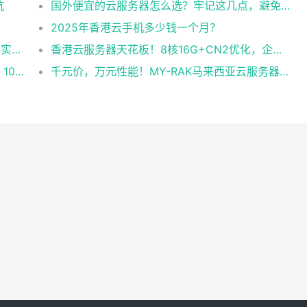
坑
国外便宜的云服务器怎么选？牢记这几点，避免踩坑
2025年香港云手机多少钱一个月？
企业级稳定+平民价！日本东京共享云服务器实测：CentOS 7.9系统+资源隔离，稳定性达99.99%
香港云服务器天花板！8核16G+CN2优化，企业级数据安全+毫秒级延迟双保险！
跨境直播不卡顿！实测RAK马来西亚独享云：1080P推流稳定，首月6折优惠中
千元价，万元性能！MY-RAK马来西亚云服务器：首月5折+免费SEO工具，中小企业出海“降本神器”