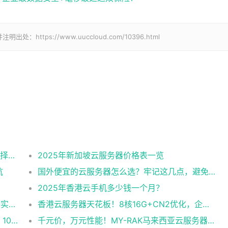
tps://www.uuccloud.com/10396.html
2025美国CN2云服务器购买攻略：从线路选择到实操最全指南
2025年新加坡云服务器价格表一览
坑
国外便宜的云服务器怎么选？牢记这几点，避免踩坑
2025年香港云手机多少钱一个月？
企业级稳定+平民价！日本东京共享云服务器实测：CentOS 7.9系统+资源隔离，稳定性达99.99%
香港云服务器天花板！8核16G+CN2优化，企业级数据安全+毫秒级延迟双保险！
跨境直播不卡顿！实测RAK马来西亚独享云：1080P推流稳定，首月6折优惠中
千元价，万元性能！MY-RAK马来西亚云服务器：首月5折+免费SEO工具，中小企业出海“降本神器”