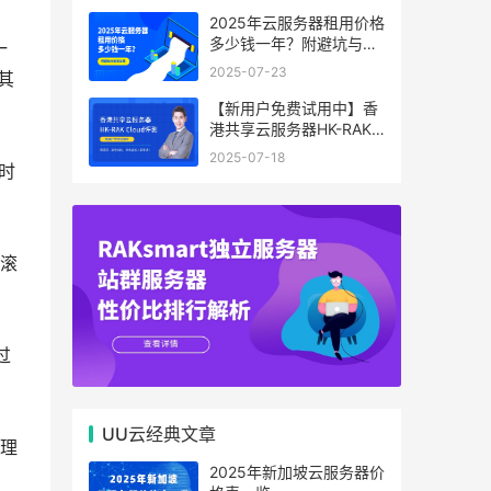
2025年云服务器租用价格
多少钱一年？附避坑与省
一
钱攻略
2025-07-23
发其
【新用户免费试用中】香
港共享云服务器HK-RAK
Cloud评测：低延迟、高
2025-07-18
性价比，中小企业上云首
时
选！
现滚
过
UU云经典文章
管理
2025年新加坡云服务器价