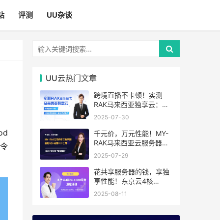
站
评测
UU杂谈
UU云热门文章
跨境直播不卡顿！实测
RAK马来西亚独享云：
1080P推流稳定，首月6
2025-07-30
折优惠中
od
千元价，万元性能！MY-
RAK马来西亚云服务器：
命令
首月5折+免费SEO工具，
2025-07-29
中小企业出海“降本神器”
花共享服务器的钱，享独
享性能！东京云4核
8G+10M带宽降价来袭
2025-08-11