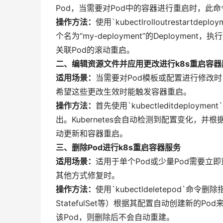
Pod，当需要对Pod中的容器进行重启时，此
操作方法：
使用`kubectlrolloutrestar
个名为“my-deployment”的Deployment，执行`k
关联Pod的滚动重启。
二、编辑资源文件并应用更改进行k8s重启容器
适用场景：
当需要对Pod模板或配置进行修改
希望这些更改生效时能触发容器重启。
操作方法：
首先使用`kubectleditdepl
出。Kubernetes会自动检测到配置变化，
动更新和容器重启。
三、删除Pod进行k8s重启容器服务
适用场景：
适用于单个Pod或少量Pod需要立
其他方式修复时。
操作方法：
使用`kubectldeletepod`命
StatefulSet等）根据其配置自动创建新的
该Pod，则删除后不会自动重建。