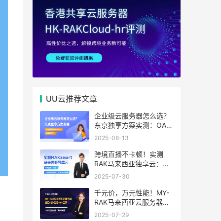
UU云推荐文章
企业级云服务器怎么选？
东京独享方案实测：OA系
统响应提速40%，成本降
2025-08-13
65%
跨境直播不卡顿！实测
RAK马来西亚独享云：
1080P推流稳定，首月6
2025-07-30
折优惠中
千元价，万元性能！MY-
RAK马来西亚云服务器：
首月5折+免费SEO工具，
2025-07-29
中小企业出海“降本神器”