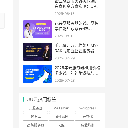
99.99%
企业级云服务器怎么选？
东京独享方案实测：OA系
统响应提速40%，成本降
2025-08-13
65%
花共享服务器的钱，享独
享性能！东京云4核
8G+10M带宽降价来袭
2025-08-11
千元价，万元性能！MY-
RAK马来西亚云服务器：
首月5折+免费SEO工具，
2025-07-29
中小企业出海“降本神器”
2025年云服务器租用价格
多少钱一年？附避坑与省
钱攻略
2025-07-23
UU云热门标签
云服务器
RAKsmart
wordpress
数据库
弹性公网
云存储
高防服务器
k8s
负载均衡