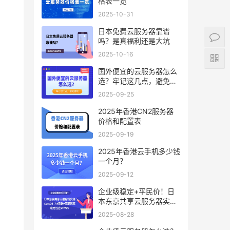
格表一览
2025-10-31
日本免费云服务器靠谱
吗？是真福利还是大坑
2025-10-16
国外便宜的云服务器怎么
选？牢记这几点，避免踩
坑
2025-09-25
2025年香港CN2服务器
价格和配置表
2025-09-19
2025年香港云手机多少钱
一个月？
2025-09-12
企业级稳定+平民价！日
本东京共享云服务器实
测：CentOS 7.9系统+资
2025-08-28
源隔离，稳定性达