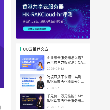
UU云推荐文章
企业级云服务器怎么选？
东京独享方案实测：OA系
统响应提速40%，成本降
2025-08-13
65%
跨境直播不卡顿！实测
RAK马来西亚独享云：
1080P推流稳定，首月6
2025-07-30
折优惠中
千元价，万元性能！MY-
RAK马来西亚云服务器：
首月5折+免费SEO工具，
2025-07-29
例
中小企业出海“降本神器”