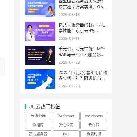
99.99%
企业级云服务器怎么选？
东京独享方案实测：OA系
统响应提速40%，成本降
2025-08-13
65%
花共享服务器的钱，享独
享性能！东京云4核
8G+10M带宽降价来袭
2025-08-11
千元价，万元性能！MY-
RAK马来西亚云服务器：
首月5折+免费SEO工具，
2025-07-29
中小企业出海“降本神器”
2025年云服务器租用价格
多少钱一年？附避坑与省
钱攻略
2025-07-23
UU云热门标签
云服务器
RAKsmart
wordpress
数据库
弹性公网
云存储
高防服务器
k8s
负载均衡