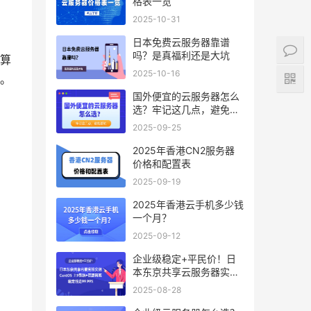
格表一览
2025-10-31
日本免费云服务器靠谱
吗？是真福利还是大坑
算
2025-10-16
。
国外便宜的云服务器怎么
选？牢记这几点，避免踩
坑
2025-09-25
2025年香港CN2服务器
价格和配置表
2025-09-19
2025年香港云手机多少钱
一个月？
2025-09-12
企业级稳定+平民价！日
本东京共享云服务器实
测：CentOS 7.9系统+资
2025-08-28
源隔离，稳定性达