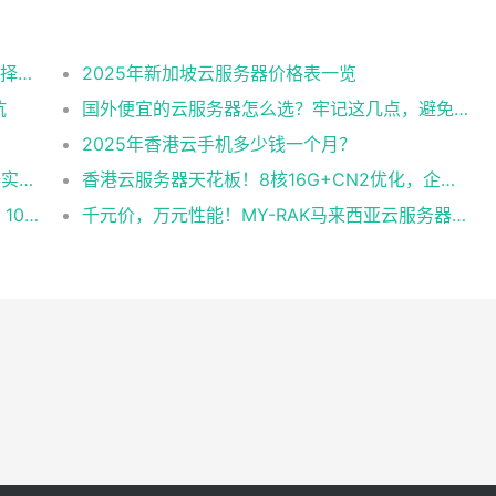
2025美国CN2云服务器购买攻略：从线路选择到实操最全指南
2025年新加坡云服务器价格表一览
坑
国外便宜的云服务器怎么选？牢记这几点，避免踩坑
2025年香港云手机多少钱一个月？
企业级稳定+平民价！日本东京共享云服务器实测：CentOS 7.9系统+资源隔离，稳定性达99.99%
香港云服务器天花板！8核16G+CN2优化，企业级数据安全+毫秒级延迟双保险！
跨境直播不卡顿！实测RAK马来西亚独享云：1080P推流稳定，首月6折优惠中
千元价，万元性能！MY-RAK马来西亚云服务器：首月5折+免费SEO工具，中小企业出海“降本神器”