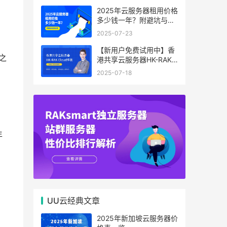
2025年云服务器租用价格
多少钱一年？附避坑与省
钱攻略
2025-07-23
【新用户免费试用中】香
之
港共享云服务器HK-RAK
Cloud评测：低延迟、高
2025-07-18
性价比，中小企业上云首
选！
年
UU云经典文章
2025年新加坡云服务器价