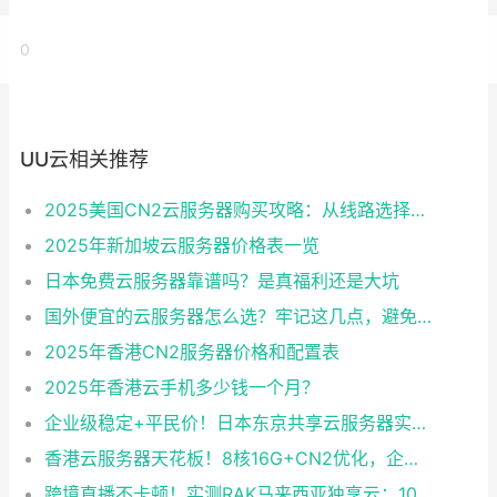
0
UU云相关推荐
2025美国CN2云服务器购买攻略：从线路选择到实操最全指南
2025年新加坡云服务器价格表一览
日本免费云服务器靠谱吗？是真福利还是大坑
国外便宜的云服务器怎么选？牢记这几点，避免踩坑
2025年香港CN2服务器价格和配置表
2025年香港云手机多少钱一个月？
企业级稳定+平民价！日本东京共享云服务器实测：CentOS 7.9系统+资源隔离，稳定性达99.99%
香港云服务器天花板！8核16G+CN2优化，企业级数据安全+毫秒级延迟双保险！
跨境直播不卡顿！实测RAK马来西亚独享云：1080P推流稳定，首月6折优惠中