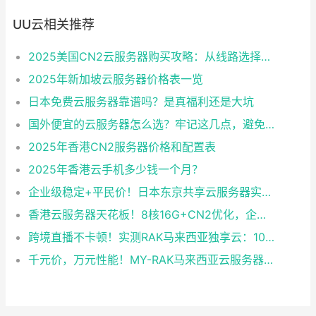
UU云相关推荐
2025美国CN2云服务器购买攻略：从线路选择到实操最全指南
2025年新加坡云服务器价格表一览
日本免费云服务器靠谱吗？是真福利还是大坑
国外便宜的云服务器怎么选？牢记这几点，避免踩坑
2025年香港CN2服务器价格和配置表
2025年香港云手机多少钱一个月？
企业级稳定+平民价！日本东京共享云服务器实测：CentOS 7.9系统+资源隔离，稳定性达99.99%
香港云服务器天花板！8核16G+CN2优化，企业级数据安全+毫秒级延迟双保险！
跨境直播不卡顿！实测RAK马来西亚独享云：1080P推流稳定，首月6折优惠中
千元价，万元性能！MY-RAK马来西亚云服务器：首月5折+免费SEO工具，中小企业出海“降本神器”