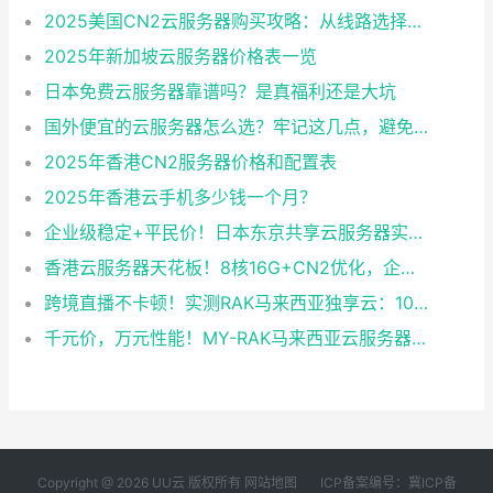
2025美国CN2云服务器购买攻略：从线路选择到实操最全指南
2025年新加坡云服务器价格表一览
日本免费云服务器靠谱吗？是真福利还是大坑
国外便宜的云服务器怎么选？牢记这几点，避免踩坑
2025年香港CN2服务器价格和配置表
2025年香港云手机多少钱一个月？
企业级稳定+平民价！日本东京共享云服务器实测：CentOS 7.9系统+资源隔离，稳定性达99.99%
香港云服务器天花板！8核16G+CN2优化，企业级数据安全+毫秒级延迟双保险！
跨境直播不卡顿！实测RAK马来西亚独享云：1080P推流稳定，首月6折优惠中
千元价，万元性能！MY-RAK马来西亚云服务器：首月5折+免费SEO工具，中小企业出海“降本神器”
Copyright @ 2026 UU云 版权所有
网站地图
ICP备案编号：冀ICP备