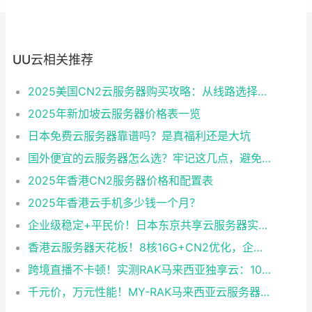
UU云相关推荐
2025美国CN2云服务器购买攻略：从线路选择到实操最全指南
2025年新加坡云服务器价格表一览
日本免费云服务器靠谱吗？是真福利还是大坑
国外便宜的云服务器怎么选？牢记这几点，避免踩坑
2025年香港CN2服务器价格和配置表
2025年香港云手机多少钱一个月？
企业级稳定+平民价！日本东京共享云服务器实测：CentOS 7.9系统+资源隔离，稳定性达99.99%
香港云服务器天花板！8核16G+CN2优化，企业级数据安全+毫秒级延迟双保险！
跨境直播不卡顿！实测RAK马来西亚独享云：1080P推流稳定，首月6折优惠中
千元价，万元性能！MY-RAK马来西亚云服务器：首月5折+免费SEO工具，中小企业出海“降本神器”