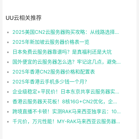
UU云相关推荐
2025美国CN2云服务器购买攻略：从线路选择到实操最全指南
2025年新加坡云服务器价格表一览
日本免费云服务器靠谱吗？是真福利还是大坑
国外便宜的云服务器怎么选？牢记这几点，避免踩坑
2025年香港CN2服务器价格和配置表
2025年香港云手机多少钱一个月？
企业级稳定+平民价！日本东京共享云服务器实测：CentOS 7.9系统+资源隔离，稳定性达99.99%
香港云服务器天花板！8核16G+CN2优化，企业级数据安全+毫秒级延迟双保险！
跨境直播不卡顿！实测RAK马来西亚独享云：1080P推流稳定，首月6折优惠中
千元价，万元性能！MY-RAK马来西亚云服务器：首月5折+免费SEO工具，中小企业出海“降本神器”