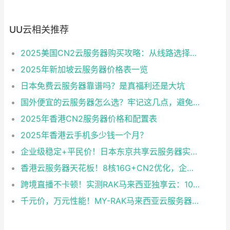
UU云相关推荐
2025美国CN2云服务器购买攻略：从线路选择到实操最全指南
2025年新加坡云服务器价格表一览
日本免费云服务器靠谱吗？是真福利还是大坑
国外便宜的云服务器怎么选？牢记这几点，避免踩坑
2025年香港CN2服务器价格和配置表
2025年香港云手机多少钱一个月？
企业级稳定+平民价！日本东京共享云服务器实测：CentOS 7.9系统+资源隔离，稳定性达99.99%
香港云服务器天花板！8核16G+CN2优化，企业级数据安全+毫秒级延迟双保险！
跨境直播不卡顿！实测RAK马来西亚独享云：1080P推流稳定，首月6折优惠中
千元价，万元性能！MY-RAK马来西亚云服务器：首月5折+免费SEO工具，中小企业出海“降本神器”