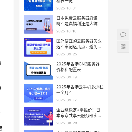
格表一览
2025-10-31
日本免费云服务器靠谱
吗？是真福利还是大坑
2025-10-16
国外便宜的云服务器怎么
选？牢记这几点，避免踩
坑
2025-09-25
的
2025年香港CN2服务器
价格和配置表
2025-09-19
2025年香港云手机多少钱
前
一个月？
2025-09-12
企业级稳定+平民价！日
要
本东京共享云服务器实
测：CentOS 7.9系统+资
2025-08-28
源隔离，稳定性达
根