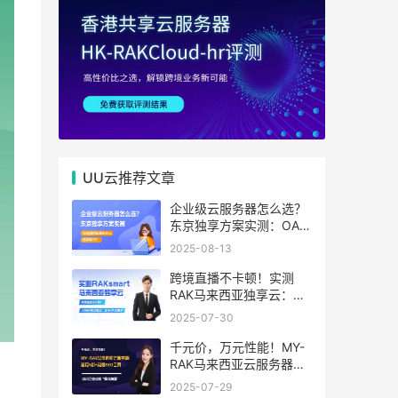
UU云推荐文章
企业级云服务器怎么选？
东京独享方案实测：OA系
统响应提速40%，成本降
2025-08-13
65%
跨境直播不卡顿！实测
RAK马来西亚独享云：
1080P推流稳定，首月6
2025-07-30
折优惠中
千元价，万元性能！MY-
RAK马来西亚云服务器：
首月5折+免费SEO工具，
2025-07-29
中小企业出海“降本神器”