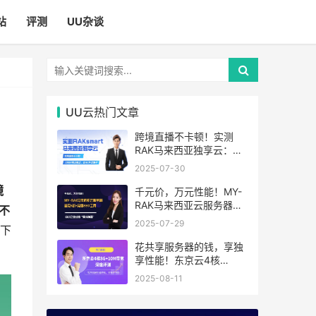
站
评测
UU杂谈
UU云热门文章
跨境直播不卡顿！实测
RAK马来西亚独享云：
1080P推流稳定，首月6
2025-07-30
折优惠中
镜
千元价，万元性能！MY-
RAK马来西亚云服务器：
不
首月5折+免费SEO工具，
2025-07-29
下
中小企业出海“降本神器”
花共享服务器的钱，享独
享性能！东京云4核
8G+10M带宽降价来袭
2025-08-11