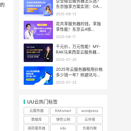
99.99%
企业级云服务器怎么选？
的
东京独享方案实测：OA系
统响应提速40%，成本降
2025-08-13
65%
花共享服务器的钱，享独
享性能！东京云4核
8G+10M带宽降价来袭
2025-08-11
千元价，万元性能！MY-
RAK马来西亚云服务器：
首月5折+免费SEO工具，
2025-07-29
中小企业出海“降本神器”
2025年云服务器租用价格
多少钱一年？附避坑与省
钱攻略
2025-07-23
UU云热门标签
云服务器
RAKsmart
wordpress
数据库
弹性公网
云存储
高防服务器
k8s
负载均衡