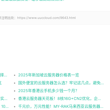
tps://www.uuccloud.com/9643.html
2025美国CN2云服务器购买攻略：从线路选择到实操最全指南
2025年新加坡云服务器价格表一览
坑
国外便宜的云服务器怎么选？牢记这几点，避免踩坑
2025年香港云手机多少钱一个月？
企业级稳定+平民价！日本东京共享云服务器实测：CentOS 7.9系统+资源隔离，稳定性达99.99%
香港云服务器天花板！8核16G+CN2优化，企业级数据安全+毫秒级延迟双保险！
跨境直播不卡顿！实测RAK马来西亚独享云：1080P推流稳定，首月6折优惠中
千元价，万元性能！MY-RAK马来西亚云服务器：首月5折+免费SEO工具，中小企业出海“降本神器”