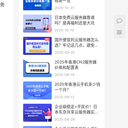
格表一览
务
2025-10-31
日本免费云服务器靠谱
吗？是真福利还是大坑
2025-10-16
国外便宜的云服务器怎么
选？牢记这几点，避免踩
坑
2025-09-25
2025年香港CN2服务器
价格和配置表
2025-09-19
2025年香港云手机多少钱
一个月？
2025-09-12
企业级稳定+平民价！日
本东京共享云服务器实
测：CentOS 7.9系统+资
2025-08-28
源隔离，稳定性达