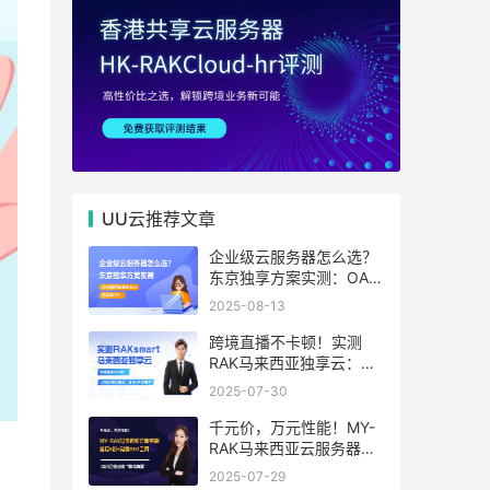
UU云推荐文章
企业级云服务器怎么选？
东京独享方案实测：OA系
统响应提速40%，成本降
2025-08-13
65%
跨境直播不卡顿！实测
RAK马来西亚独享云：
1080P推流稳定，首月6
2025-07-30
折优惠中
千元价，万元性能！MY-
RAK马来西亚云服务器：
首月5折+免费SEO工具，
2025-07-29
中小企业出海“降本神器”