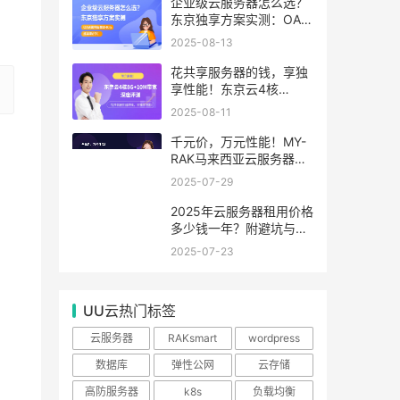
99.99%
企业级云服务器怎么选？
东京独享方案实测：OA系
统响应提速40%，成本降
2025-08-13
65%
花共享服务器的钱，享独
享性能！东京云4核
8G+10M带宽降价来袭
2025-08-11
千元价，万元性能！MY-
RAK马来西亚云服务器：
首月5折+免费SEO工具，
2025-07-29
中小企业出海“降本神器”
2025年云服务器租用价格
多少钱一年？附避坑与省
钱攻略
2025-07-23
UU云热门标签
云服务器
RAKsmart
wordpress
数据库
弹性公网
云存储
高防服务器
k8s
负载均衡