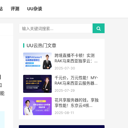
站
评测
UU杂谈
UU云热门文章
跨境直播不卡顿！实测
RAK马来西亚独享云：
1080P推流稳定，首月6
2025-07-30
折优惠中
则
千元价，万元性能！MY-
RAK马来西亚云服务器：
和
首月5折+免费SEO工具，
2025-07-29
能
中小企业出海“降本神器”
花共享服务器的钱，享独
享性能！东京云4核
8G+10M带宽降价来袭
2025-08-11