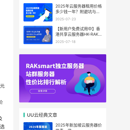
2025年云服务器租用价格
多少钱一年？附避坑与省
钱攻略
2025-07-23
【新用户免费试用中】香
。
港共享云服务器HK-RAK
、
Cloud评测：低延迟、高
2025-07-18
性价比，中小企业上云首
选！
美元
价
UU云经典文章
及
2025年新加坡云服务器价
选