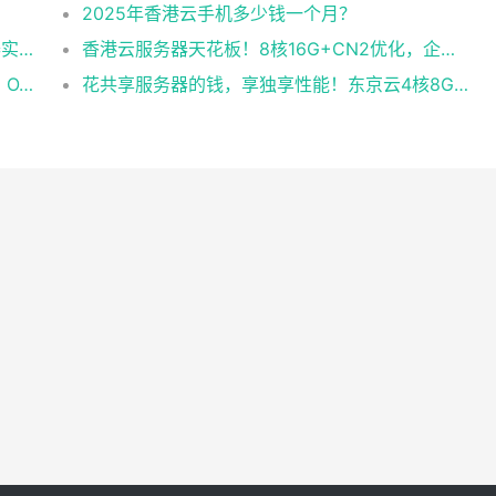
2025年香港云手机多少钱一个月？
企业级稳定+平民价！日本东京共享云服务器实测：CentOS 7.9系统+资源隔离，稳定性达99.99%
香港云服务器天花板！8核16G+CN2优化，企业级数据安全+毫秒级延迟双保险！
企业级云服务器怎么选？东京独享方案实测：OA系统响应提速40%，成本降65%
花共享服务器的钱，享独享性能！东京云4核8G+10M带宽降价来袭