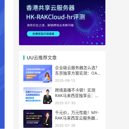
UU云推荐文章
企业级云服务器怎么选？
东京独享方案实测：OA系
统响应提速40%，成本降
2025-08-13
65%
跨境直播不卡顿！实测
RAK马来西亚独享云：
1080P推流稳定，首月6
2025-07-30
折优惠中
千元价，万元性能！MY-
RAK马来西亚云服务器：
首月5折+免费SEO工具，
2025-07-29
中小企业出海“降本神器”