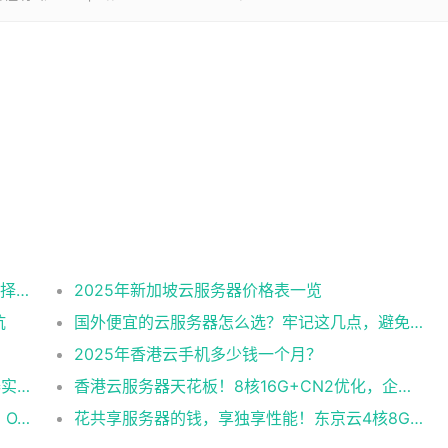
2025美国CN2云服务器购买攻略：从线路选择到实操最全指南
2025年新加坡云服务器价格表一览
坑
国外便宜的云服务器怎么选？牢记这几点，避免踩坑
2025年香港云手机多少钱一个月？
企业级稳定+平民价！日本东京共享云服务器实测：CentOS 7.9系统+资源隔离，稳定性达99.99%
香港云服务器天花板！8核16G+CN2优化，企业级数据安全+毫秒级延迟双保险！
企业级云服务器怎么选？东京独享方案实测：OA系统响应提速40%，成本降65%
花共享服务器的钱，享独享性能！东京云4核8G+10M带宽降价来袭