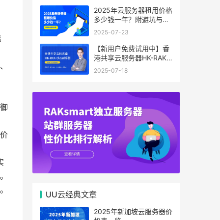
2025年云服务器租用价格
多少钱一年？附避坑与省
钱攻略
2025-07-23
越
【新用户免费试用中】香
港共享云服务器HK-RAK
、
Cloud评测：低延迟、高
2025-07-18
性价比，中小企业上云首
选！
御
价
实
。
。
UU云经典文章
2025年新加坡云服务器价