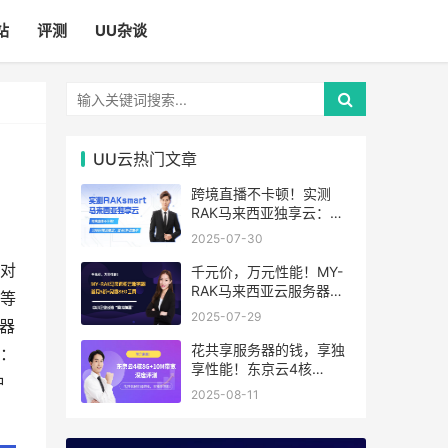
站
评测
UU杂谈
UU云热门文章
跨境直播不卡顿！实测
RAK马来西亚独享云：
1080P推流稳定，首月6
2025-07-30
折优惠中
相对
千元价，万元性能！MY-
RAK马来西亚云服务器：
中等
首月5折+免费SEO工具，
2025-07-29
器
中小企业出海“降本神器”
花共享服务器的钱，享独
：
享性能！东京云4核
种
8G+10M带宽降价来袭
2025-08-11