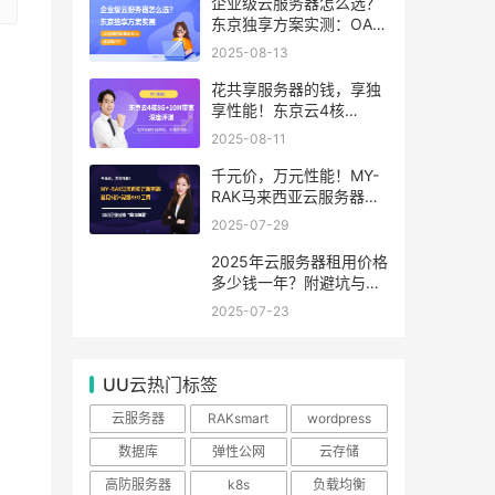
99.99%
企业级云服务器怎么选？
东京独享方案实测：OA系
统响应提速40%，成本降
2025-08-13
65%
花共享服务器的钱，享独
享性能！东京云4核
8G+10M带宽降价来袭
2025-08-11
千元价，万元性能！MY-
RAK马来西亚云服务器：
首月5折+免费SEO工具，
2025-07-29
中小企业出海“降本神器”
2025年云服务器租用价格
多少钱一年？附避坑与省
钱攻略
2025-07-23
UU云热门标签
云服务器
RAKsmart
wordpress
数据库
弹性公网
云存储
高防服务器
k8s
负载均衡