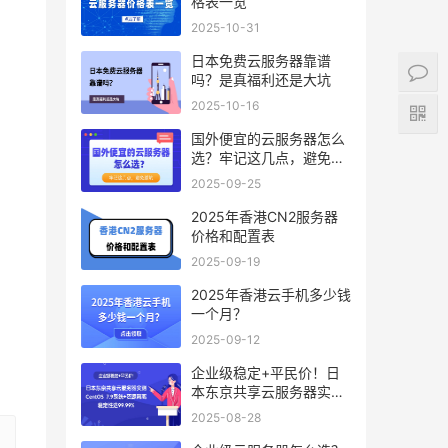
格表一览
2025-10-31
日本免费云服务器靠谱
吗？是真福利还是大坑
2025-10-16
国外便宜的云服务器怎么
选？牢记这几点，避免踩
坑
2025-09-25
2025年香港CN2服务器
价格和配置表
2025-09-19
2025年香港云手机多少钱
一个月？
2025-09-12
企业级稳定+平民价！日
本东京共享云服务器实
测：CentOS 7.9系统+资
2025-08-28
源隔离，稳定性达