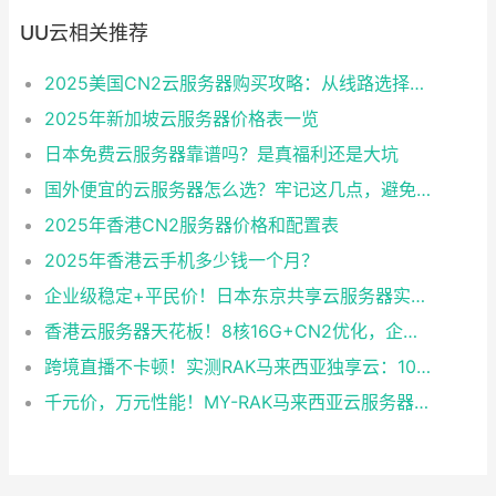
UU云相关推荐
2025美国CN2云服务器购买攻略：从线路选择到实操最全指南
2025年新加坡云服务器价格表一览
日本免费云服务器靠谱吗？是真福利还是大坑
国外便宜的云服务器怎么选？牢记这几点，避免踩坑
2025年香港CN2服务器价格和配置表
2025年香港云手机多少钱一个月？
企业级稳定+平民价！日本东京共享云服务器实测：CentOS 7.9系统+资源隔离，稳定性达99.99%
香港云服务器天花板！8核16G+CN2优化，企业级数据安全+毫秒级延迟双保险！
跨境直播不卡顿！实测RAK马来西亚独享云：1080P推流稳定，首月6折优惠中
千元价，万元性能！MY-RAK马来西亚云服务器：首月5折+免费SEO工具，中小企业出海“降本神器”