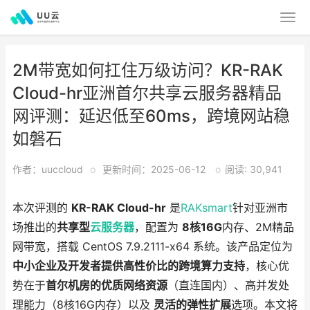
2M带宽如何扛住万级访问？KR-RAK
Cloud-hr亚洲首尔共享云服务器精品
网评测：延迟低至60ms，跨境网站稳
如磐石
作者：uuccloud
o
更新时间：2025-06-12
o
阅读: 30,941
本次评测的
KR-RAK Cloud-hr
是
RAKsmart
针对亚洲市
场推出的
共享型
云服务器
，配置为
8核16G
内存、2M精品
网带宽，搭载 CentOS 7.9.2111-x64 系统。该产品定位为
中小企业及开发者提供高性价比的跨境算力支持
，核心优
势在于
首尔机房的优质网络资源
（直连国内）、高并发处
理能力（8核16G内存）以及
灵活的弹性扩展
选项。本文将