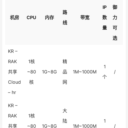
IP
御
路
价
机房
CPU
内存
带宽
数
力
线
量
可
选
KR –
RAK
1核
精
1
$1
共享
~80
1G~8G
品
1M~1000M
/
个
Cloud
核
网
– hr
KR –
大
RAK
1核
陆
1
$1
共享
~80
1G~8G
1M~1000M
/