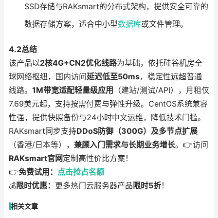
SSD存储与RAKsmart的分布式架构，提供安全可靠的
数据存储方案，适合中小型
数据库
或文件管理。
4.2总结
该产品以
2核4G+CN2优化线路
为基础，依托硅谷机房全
球网络枢纽，国内访问
延迟低至50ms
，稳定性远超普通
线路。
1M带宽适配轻量级应用
（建站/测试/API），月租仅
7.69美元起，支持按需付费与弹性升级。CentOS系统兼容
性强，提供快照备份与24小时中文运维，降低技术门槛。
RAKsmart同步支持
DDoS防御（300G）及多节点扩展
（香港/日本等），
兼顾入门需求与长期业务增长
。👉访问
RAKsmart官网
定制高性价比方案！
👉
免费试用：
点击抢占名额
💰
限时优惠：
更多热门云服务器产品
限时5折
！
相关文章