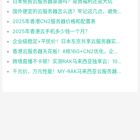
日本免费云服务器靠谱吗？是真福利还是大坑
国外便宜的云服务器怎么选？牢记这几点，避免踩坑
2025年香港CN2服务器价格和配置表
2025年香港云手机多少钱一个月？
企业级稳定+平民价！日本东京共享云服务器实测：CentOS 7.9系统+资源隔离，稳定性达99.99%
香港云服务器天花板！8核16G+CN2优化，企业级数据安全+毫秒级延迟双保险！
跨境直播不卡顿！实测RAK马来西亚独享云：1080P推流稳定，首月6折优惠中
千元价，万元性能！MY-RAK马来西亚云服务器：首月5折+免费SEO工具，中小企业出海“降本神器”