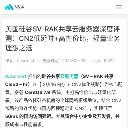
美国硅谷SV-RAK共享云服务器深度评
测：CN2低延时+高性价比，轻量业务
理想之选
作者：uuccloud
o
更新时间：2025-05-23
o
阅读: 8,027
RAKsmart
推出的
硅谷共享
云服务器
（SV – RAK 共享
Cloud – hr）
以【 2核4G内存 + CN2优化线路】为核心配
置，搭载
CentOS 7.9
系统，主打高性价比与轻量化部
署。该产品依托硅谷机房的全球网络枢纽地位，结合 CN2
线路的直连优势（国内回程稳定走 CN2），实现低至
50ms 的国内访问延迟
。尤其
适合中小企业及开发者
，兼
顾成本与性能需求。