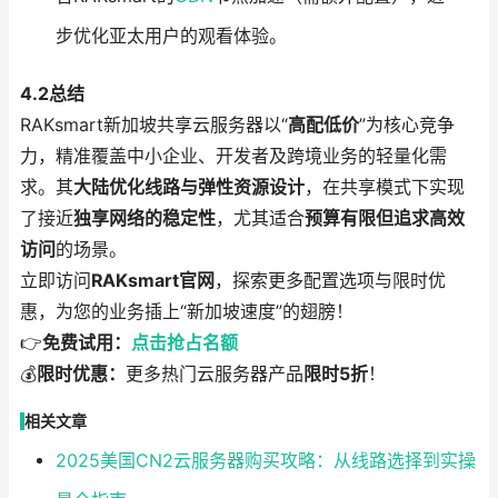
步优化亚太用户的观看体验。
4.2总结
RAKsmart新加坡共享云服务器以“
高配低价
”为核心竞争
力，精准覆盖中小企业、开发者及跨境业务的轻量化需
求。其
大陆优化线路与弹性资源设计
，在共享模式下实现
了接近
独享网络的稳定性
，尤其适合
预算有限但追求高效
访问
的场景。
立即访问
RAKsmart官网
，探索更多配置选项与限时优
惠，为您的业务插上“新加坡速度”的翅膀！
👉
免费试用：
点击抢占名额
💰
限时优惠：
更多热门云服务器产品
限时5折
！
相关文章
2025美国CN2云服务器购买攻略：从线路选择到实操