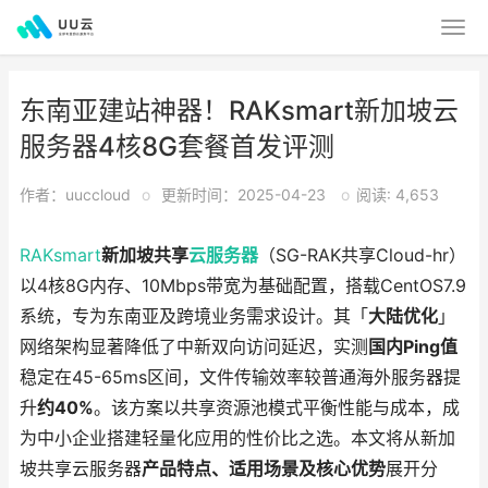
东南亚建站神器！RAKsmart新加坡云
服务器4核8G套餐首发评测
作者：uuccloud
o
更新时间：2025-04-23
o
阅读: 4,653
RAKsmart
新加坡共享
云服务器
（SG-RAK共享Cloud-hr）
以4核8G内存、10Mbps带宽为基础配置，搭载CentOS7.9
系统，专为东南亚及跨境业务需求设计。其「
大陆优化
」
网络架构显著降低了中新双向访问延迟，实测
国内Ping值
稳定在45-65ms区间，文件传输效率较普通海外服务器提
升
约40%
。该方案以共享资源池模式平衡性能与成本，成
为中小企业搭建轻量化应用的性价比之选。本文将从新加
坡共享云服务器
产品特点、适用场景及核心优势
展开分