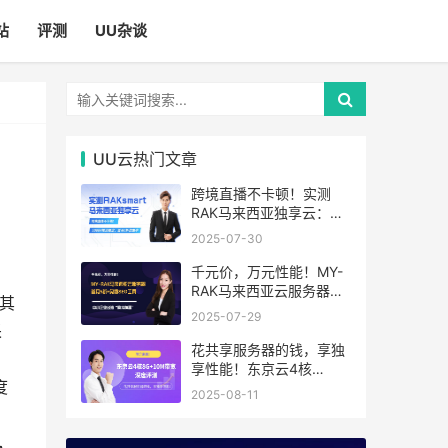
站
评测
UU杂谈
UU云热门文章
跨境直播不卡顿！实测
RAK马来西亚独享云：
1080P推流稳定，首月6
2025-07-30
折优惠中
千元价，万元性能！MY-
RAK马来西亚云服务器：
其
首月5折+免费SEO工具，
2025-07-29
中小企业出海“降本神器”
采
花共享服务器的钱，享独
享性能！东京云4核
度
8G+10M带宽降价来袭
2025-08-11
，