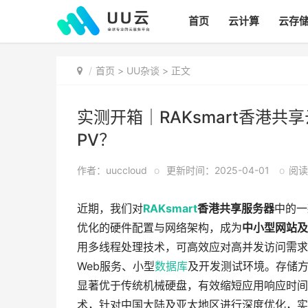
首页
云计算
云存
首页
>
UU杂谈
> 正文
实测开箱｜RAKsmart香港共
PV？
作者：uuccloud
o
更新时间：2025-04-01
o
阅读:
近期，我们对
RAKsmart
香港共享服务器
中的一
优化的硬件配置与网络架构，成为
中小型网站及
用多线程处理技术，可高效应对高并发访问需求
Web服务、小型
数据库
及开发测试环境。存储
显著优于传统机械硬盘，有效缩短应用响应时间，
术，针对中国大陆及亚太地区进行深度优化，实