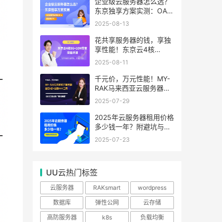
99.99%
企业级云服务器怎么选？
东京独享方案实测：OA系
统响应提速40%，成本降
2025-08-13
65%
花共享服务器的钱，享独
享性能！东京云4核
8G+10M带宽降价来袭
2025-08-11
千元价，万元性能！MY-
RAK马来西亚云服务器：
首月5折+免费SEO工具，
2025-07-29
中小企业出海“降本神器”
2025年云服务器租用价格
多少钱一年？附避坑与省
钱攻略
2025-07-23
UU云热门标签
云服务器
RAKsmart
wordpress
数据库
弹性公网
云存储
高防服务器
k8s
负载均衡