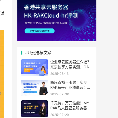
，
详
UU云推荐文章
企业级云服务器怎么选？
东京独享方案实测：OA系
统响应提速40%，成本降
2025-08-13
65%
跨境直播不卡顿！实测
RAK马来西亚独享云：
1080P推流稳定，首月6
2025-07-30
折优惠中
千元价，万元性能！MY-
RAK马来西亚云服务器：
首月5折+免费SEO工具，
2025-07-29
中小企业出海“降本神器”