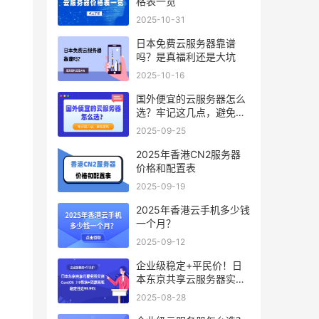
格表一览
2025-10-31
日本免费云服务器靠谱
吗？是真福利还是大坑
2025-10-16
国外便宜的云服务器怎么
选？牢记这几点，避免踩
坑
2025-09-25
2025年香港CN2服务器
价格和配置表
2025-09-19
2025年香港云手机多少钱
一个月？
2025-09-12
企业级稳定+平民价！日
本东京共享云服务器实
测：CentOS 7.9系统+资
2025-08-28
源隔离，稳定性达