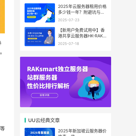
2025年云服务器租用价格
多少钱一年？附避坑与省
钱攻略
2025-07-23
【新用户免费试用中】香
港共享云服务器HK-RAK
Cloud评测：低延迟、高
并
2025-07-18
性价比，中小企业上云首
。
选！
UU云经典文章
等
2025年新加坡云服务器价