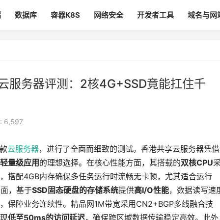
储
数据库
容器K8S
网络安全
开发者工具
域名与网
享云服务器评测：2核4G+SSD竟能扛住千
 6,597
款
云服务器
，进行了全面而细致的测试。香港共享云服务器凭借
轻量级应用
的理想选择。在核心性能方面，其搭载的
双核CPU
，搭配4GB内存确保多任务运行时流畅无卡顿，尤其适合运行
方面，基于
SSD固态硬盘的存储系统
提供
高I/O性能
，数据读写速
保障业务连续性。精品网1M带宽采用CN2+BGP多线融合技
现
低至50ms的访问延迟
，确保跨区域数据传输稳定高效。此外