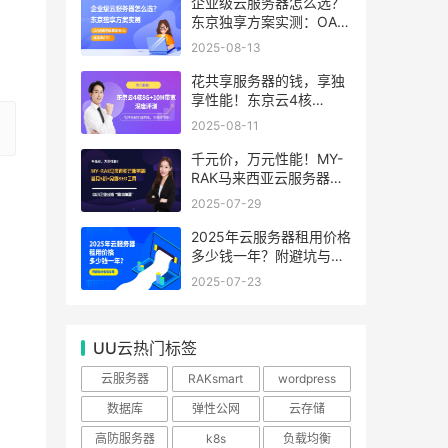
99.99%
企业级云服务器怎么选？
东京独享方案实测：OA系
统响应提速40%，成本降
2025-08-13
65%
花共享服务器的钱，享独
享性能！东京云4核
8G+10M带宽降价来袭
2025-08-11
千元价，万元性能！MY-
RAK马来西亚云服务器：
首月5折+免费SEO工具，
2025-07-29
中小企业出海“降本神器”
2025年云服务器租用价格
多少钱一年？附避坑与省
钱攻略
2025-07-23
UU云热门标签
云服务器
RAKsmart
wordpress
数据库
弹性公网
云存储
高防服务器
k8s
负载均衡