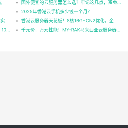
坑
国外便宜的云服务器怎么选？牢记这几点，避免踩坑
2025年香港云手机多少钱一个月？
企业级稳定+平民价！日本东京共享云服务器实测：CentOS 7.9系统+资源隔离，稳定性达99.99%
香港云服务器天花板！8核16G+CN2优化，企业级数据安全+毫秒级延迟双保险！
跨境直播不卡顿！实测RAK马来西亚独享云：1080P推流稳定，首月6折优惠中
千元价，万元性能！MY-RAK马来西亚云服务器：首月5折+免费SEO工具，中小企业出海“降本神器”