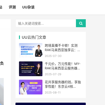
站
评测
UU杂谈
UU云热门文章
跨境直播不卡顿！实测
RAK马来西亚独享云：
1080P推流稳定，首月6
2025-07-30
折优惠中
层负
千元价，万元性能！MY-
RAK马来西亚云服务器：
首月5折+免费SEO工具，
2025-07-29
中小企业出海“降本神器”
花共享服务器的钱，享独
享性能！东京云4核
8G+10M带宽降价来袭
2025-08-11