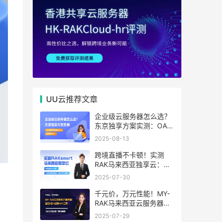
UU云推荐文章
企业级云服务器怎么选？
东京独享方案实测：OA系
统响应提速40%，成本降
2025-08-13
65%
跨境直播不卡顿！实测
RAK马来西亚独享云：
1080P推流稳定，首月6
2025-07-30
折优惠中
千元价，万元性能！MY-
均
RAK马来西亚云服务器：
首月5折+免费SEO工具，
2025-07-29
中小企业出海“降本神器”