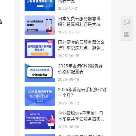
格表一览
2025-10-31
日本免费云服务器靠谱
及
吗？是真福利还是大坑
2025-10-16
国外便宜的云服务器怎么
选？牢记这几点，避免踩
坑
2025-09-25
2025年香港CN2服务器
价格和配置表
2025-09-19
2025年香港云手机多少钱
一个月？
2025-09-12
企业级稳定+平民价！日
本东京共享云服务器实
测：CentOS 7.9系统+资
2025-08-28
源隔离，稳定性达