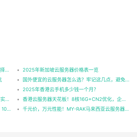
2025美国CN2云服务器购买攻略：从线路选择到实操最全指南
2025年新加坡云服务器价格表一览
坑
国外便宜的云服务器怎么选？牢记这几点，避免踩坑
2025年香港云手机多少钱一个月？
企业级稳定+平民价！日本东京共享云服务器实测：CentOS 7.9系统+资源隔离，稳定性达99.99%
香港云服务器天花板！8核16G+CN2优化，企业级数据安全+毫秒级延迟双保险！
跨境直播不卡顿！实测RAK马来西亚独享云：1080P推流稳定，首月6折优惠中
千元价，万元性能！MY-RAK马来西亚云服务器：首月5折+免费SEO工具，中小企业出海“降本神器”