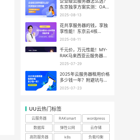
99.99%
企业级云服务器怎么选？
东京独享方案实测：OA系
统响应提速40%，成本降
2025-08-13
65%
花共享服务器的钱，享独
享性能！东京云4核
8G+10M带宽降价来袭
2025-08-11
千元价，万元性能！MY-
RAK马来西亚云服务器：
首月5折+免费SEO工具，
2025-07-29
中小企业出海“降本神器”
2025年云服务器租用价格
多少钱一年？附避坑与省
钱攻略
2025-07-23
UU云热门标签
云服务器
RAKsmart
wordpress
数据库
弹性公网
云存储
高防服务器
k8s
负载均衡