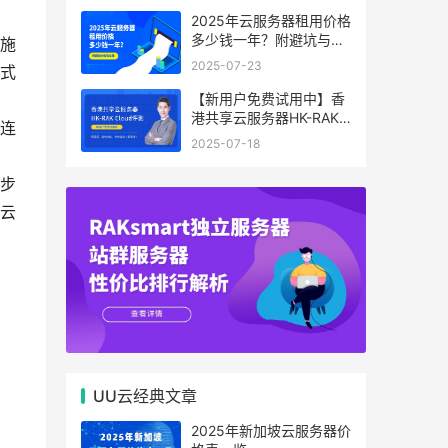
2025年云服务器租用价格
多少钱一年？附避坑与省
施
钱攻略
2025-07-23
式
【新用户免费试用中】香
港共享云服务器HK-RAK
连
Cloud评测：低延迟、高
2025-07-18
性价比，中小企业上云首
用
选！
步
云
UU云经典文章
2025年新加坡云服务器价