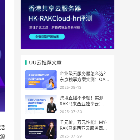
UU云推荐文章
企业级云服务器怎么选？
东京独享方案实测：OA系
统响应提速40%，成本降
2025-08-13
65%
跨境直播不卡顿！实测
RAK马来西亚独享云：
1080P推流稳定，首月6
2025-07-30
折优惠中
千元价，万元性能！MY-
活
RAK马来西亚云服务器：
首月5折+免费SEO工具，
源
2025-07-29
中小企业出海“降本神器”