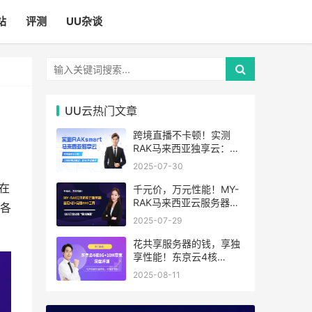
站
评测
UU杂谈
UU云热门文章
跨境直播不卡顿！实测
RAK马来西亚独享云：
1080P推流稳定，首月6
2025-07-30
折优惠中
在
千元价，万元性能！MY-
RAK马来西亚云服务器：
各
首月5折+免费SEO工具，
2025-07-29
中小企业出海“降本神器”
花共享服务器的钱，享独
享性能！东京云4核
8G+10M带宽降价来袭
2025-08-11