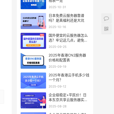
格表一览
2025-10-31
日本免费云服务器靠谱
吗？是真福利还是大坑
2025-10-16
国外便宜的云服务器怎么
选？牢记这几点，避免踩
坑
2025-09-25
2025年香港CN2服务器
价格和配置表
2025-09-19
2025年香港云手机多少钱
一个月？
2025-09-12
企业级稳定+平民价！日
本东京共享云服务器实
测：CentOS 7.9系统+资
2025-08-28
源隔离，稳定性达