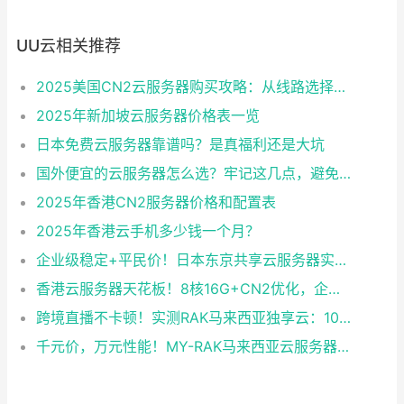
UU云相关推荐
2025美国CN2云服务器购买攻略：从线路选择到实操最全指南
2025年新加坡云服务器价格表一览
日本免费云服务器靠谱吗？是真福利还是大坑
国外便宜的云服务器怎么选？牢记这几点，避免踩坑
2025年香港CN2服务器价格和配置表
2025年香港云手机多少钱一个月？
企业级稳定+平民价！日本东京共享云服务器实测：CentOS 7.9系统+资源隔离，稳定性达99.99%
香港云服务器天花板！8核16G+CN2优化，企业级数据安全+毫秒级延迟双保险！
跨境直播不卡顿！实测RAK马来西亚独享云：1080P推流稳定，首月6折优惠中
千元价，万元性能！MY-RAK马来西亚云服务器：首月5折+免费SEO工具，中小企业出海“降本神器”