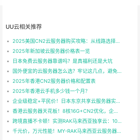
UU云相关推荐
2025美国CN2云服务器购买攻略：从线路选择到实操最全指南
2025年新加坡云服务器价格表一览
日本免费云服务器靠谱吗？是真福利还是大坑
国外便宜的云服务器怎么选？牢记这几点，避免踩坑
2025年香港CN2服务器价格和配置表
2025年香港云手机多少钱一个月？
企业级稳定+平民价！日本东京共享云服务器实测：CentOS 7.9系统+资源隔离，稳定性达99.99%
香港云服务器天花板！8核16G+CN2优化，企业级数据安全+毫秒级延迟双保险！
跨境直播不卡顿！实测RAK马来西亚独享云：1080P推流稳定，首月6折优惠中
千元价，万元性能！MY-RAK马来西亚云服务器：首月5折+免费SEO工具，中小企业出海“降本神器”