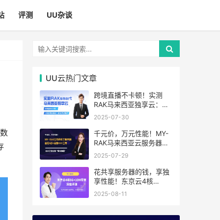
站
评测
UU杂谈
UU云热门文章
跨境直播不卡顿！实测
RAK马来西亚独享云：
1080P推流稳定，首月6
2025-07-30
折优惠中
数
千元价，万元性能！MY-
RAK马来西亚云服务器：
存
首月5折+免费SEO工具，
2025-07-29
中小企业出海“降本神器”
花共享服务器的钱，享独
享性能！东京云4核
8G+10M带宽降价来袭
2025-08-11