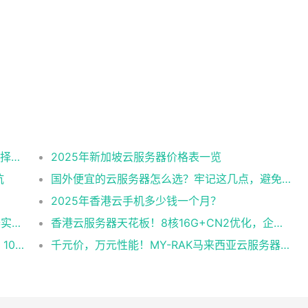
2025美国CN2云服务器购买攻略：从线路选择到实操最全指南
2025年新加坡云服务器价格表一览
坑
国外便宜的云服务器怎么选？牢记这几点，避免踩坑
2025年香港云手机多少钱一个月？
企业级稳定+平民价！日本东京共享云服务器实测：CentOS 7.9系统+资源隔离，稳定性达99.99%
香港云服务器天花板！8核16G+CN2优化，企业级数据安全+毫秒级延迟双保险！
跨境直播不卡顿！实测RAK马来西亚独享云：1080P推流稳定，首月6折优惠中
千元价，万元性能！MY-RAK马来西亚云服务器：首月5折+免费SEO工具，中小企业出海“降本神器”