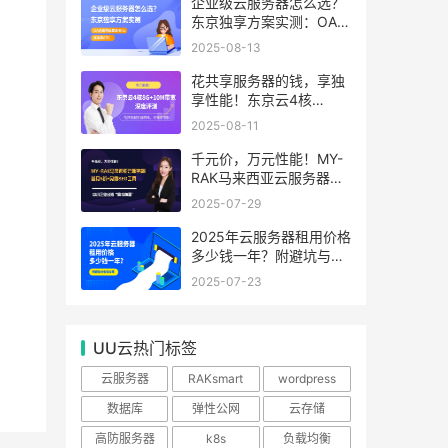
99.99%
企业级云服务器怎么选？
东京独享方案实测：OA系
统响应提速40%，成本降
2025-08-13
65%
花共享服务器的钱，享独
享性能！东京云4核
8G+10M带宽降价来袭
2025-08-11
千元价，万元性能！MY-
RAK马来西亚云服务器：
首月5折+免费SEO工具，
2025-07-29
中小企业出海“降本神器”
2025年云服务器租用价格
多少钱一年？附避坑与省
钱攻略
2025-07-23
UU云热门标签
云服务器
RAKsmart
wordpress
数据库
弹性公网
云存储
高防服务器
k8s
负载均衡