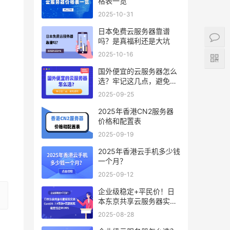
格表一览
2025-10-31
日本免费云服务器靠谱
吗？是真福利还是大坑
2025-10-16
国外便宜的云服务器怎么
选？牢记这几点，避免踩
坑
2025-09-25
2025年香港CN2服务器
价格和配置表
2025-09-19
2025年香港云手机多少钱
一个月？
2025-09-12
企业级稳定+平民价！日
本东京共享云服务器实
测：CentOS 7.9系统+资
2025-08-28
源隔离，稳定性达