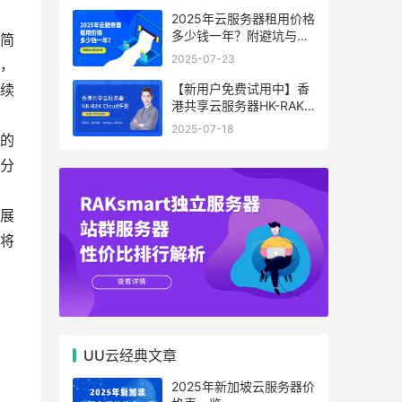
2025年云服务器租用价格
多少钱一年？附避坑与省
简
钱攻略
2025-07-23
，
【新用户免费试用中】香
续
港共享云服务器HK-RAK
Cloud评测：低延迟、高
2025-07-18
性价比，中小企业上云首
的
选！
分
展
将
UU云经典文章
2025年新加坡云服务器价