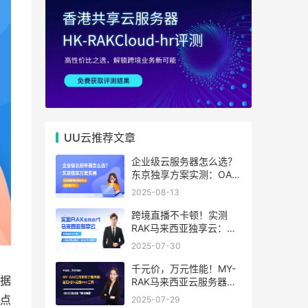
UU云推荐文章
企业级云服务器怎么选？
东京独享方案实测：OA系
统响应提速40%，成本降
2025-08-13
65%
跨境直播不卡顿！实测
RAK马来西亚独享云：
1080P推流稳定，首月6
2025-07-30
折优惠中
千元价，万元性能！MY-
据
RAK马来西亚云服务器：
首月5折+免费SEO工具，
点
2025-07-29
中小企业出海“降本神器”