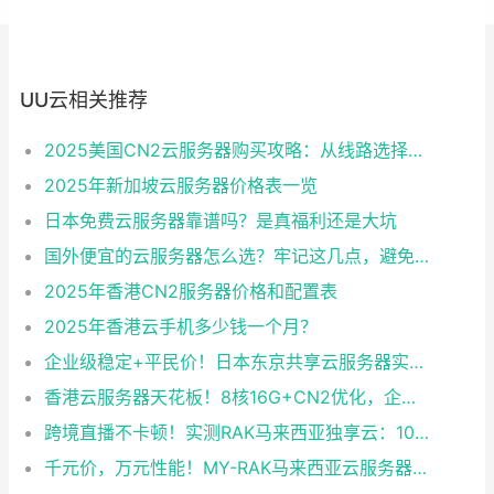
UU云相关推荐
2025美国CN2云服务器购买攻略：从线路选择到实操最全指南
2025年新加坡云服务器价格表一览
日本免费云服务器靠谱吗？是真福利还是大坑
国外便宜的云服务器怎么选？牢记这几点，避免踩坑
2025年香港CN2服务器价格和配置表
2025年香港云手机多少钱一个月？
企业级稳定+平民价！日本东京共享云服务器实测：CentOS 7.9系统+资源隔离，稳定性达99.99%
香港云服务器天花板！8核16G+CN2优化，企业级数据安全+毫秒级延迟双保险！
跨境直播不卡顿！实测RAK马来西亚独享云：1080P推流稳定，首月6折优惠中
千元价，万元性能！MY-RAK马来西亚云服务器：首月5折+免费SEO工具，中小企业出海“降本神器”