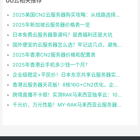
UU云相关推荐
2025美国CN2云服务器购买攻略：从线路选择到实操最全指南
2025年新加坡云服务器价格表一览
日本免费云服务器靠谱吗？是真福利还是大坑
国外便宜的云服务器怎么选？牢记这几点，避免踩坑
2025年香港CN2服务器价格和配置表
2025年香港云手机多少钱一个月？
企业级稳定+平民价！日本东京共享云服务器实测：CentOS 7.9系统+资源隔离，稳定性达99.99%
香港云服务器天花板！8核16G+CN2优化，企业级数据安全+毫秒级延迟双保险！
跨境直播不卡顿！实测RAK马来西亚独享云：1080P推流稳定，首月6折优惠中
千元价，万元性能！MY-RAK马来西亚云服务器：首月5折+免费SEO工具，中小企业出海“降本神器”